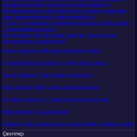
sıralama durumları nasıl aynı sinyale bağlanır?
Sayfalama/sonsuz liste davranışı: popüler sıralamada
page parametrelerinin indekslenebilirliği
E-E-A-T ve topluluk sinyalleriyle tutarlılık: mod/kurallar
+ meta/heading uyumu
Ölçüm planı: GSC’de hangi raporlar, hangi zaman
penceresiyle karşılaştırma?
Deney tasarımı: A/B veya kontrollü rollout
Uygulama kontrol listesi + örnek karar ağacı
Yaygın hatalar / kaçınılması gerekenler
Nasıl kontrol edilir? adım adım doğrulama
Örnekler (tasarım + karar)
Sık sorulan sorular
İlgili okumalar (iç bağlantılar)
Kapanış: kalıcı azaltma için sürdürülebilir yönetim modeli
Çevrimiçi