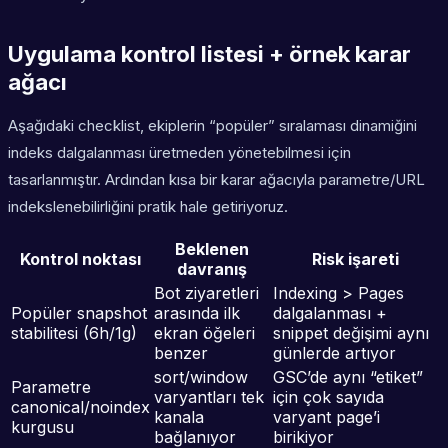
Uygulama kontrol listesi + örnek karar
ağacı
Aşağıdaki checklist, ekiplerin “popüler” sıralaması dinamiğini
indeks dalgalanması üretmeden yönetebilmesi için
tasarlanmıştır. Ardından kısa bir karar ağacıyla parametre/URL
indekslenebilirliğini pratik hale getiriyoruz.
Beklenen
Kontrol noktası
Risk işareti
davranış
Bot ziyaretleri
Indexing > Pages
Popüler snapshot
arasında ilk
dalgalanması +
stabilitesi (6h/1g)
ekran öğeleri
snippet değişimi aynı
benzer
günlerde artıyor
sort/window
GSC’de aynı “etiket”
Parametre
varyantları tek
için çok sayıda
canonical/noindex
kanala
varyant page’i
kurgusu
bağlanıyor
birikiyor