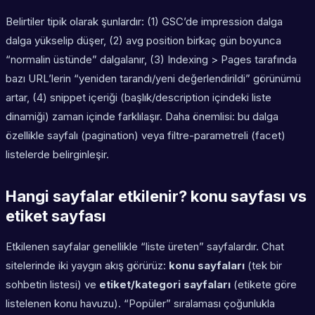
Belirtiler tipik olarak şunlardır: (1) GSC’de
impression
dalga
dalga yükselip düşer, (2)
avg position
birkaç gün boyunca
“normalin üstünde” dalgalanır, (3)
Indexing > Pages
tarafında
bazı URL’lerin “yeniden tarandı/yeni değerlendirildi” görünümü
artar, (4) snippet içeriği (başlık/description içindeki liste
dinamiği) zaman içinde farklılaşır. Daha önemlisi: bu dalga
özellikle sayfalı (pagination) veya filtre-parametreli (facet)
listelerde belirginleşir.
Hangi sayfalar etkilenir? konu sayfası vs
etiket sayfası
Etkilenen sayfalar genellikle “liste üreten” sayfalardır. Chat
sitelerinde iki yaygın akış görürüz:
konu sayfaları
(tek bir
sohbetin listesi) ve
etiket/kategori sayfaları
(etikete göre
listelenen konu havuzu). “Popüler” sıralaması çoğunlukla