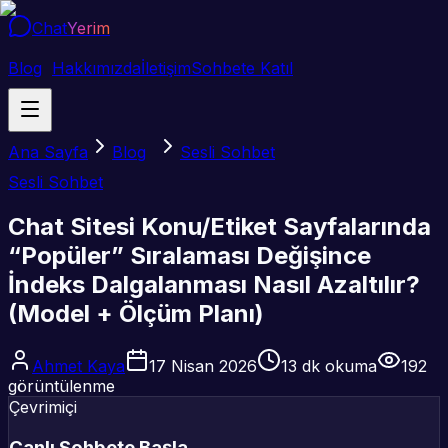
Chat
Yerim
Blog
Hakkımızda
İletişim
Sohbete Katıl
Ana Sayfa
Blog
Sesli Sohbet
Sesli Sohbet
Chat Sitesi Konu/Etiket Sayfalarında
“Popüler” Sıralaması Değişince
İndeks Dalgalanması Nasıl Azaltılır?
(Model + Ölçüm Planı)
Ahmet Kaya
17 Nisan 2026
13
dk okuma
192
görüntülenme
Çevrimiçi
Canlı Sohbete Başla