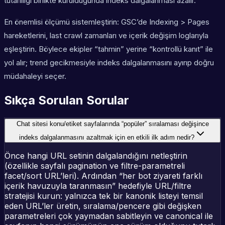
tutarlılığı birlikte kurulduğunda indeks dalgalanması azalır.
En önemlisi ölçümü sistemleştirin: GSC’de Indexing > Pages
hareketlerini, last crawl zamanları ve içerik değişim loglarıyla
eşleştirin. Böylece ekipler “tahmin” yerine “kontrollü kanıt” ile
yol alır; trend gecikmesiyle indeks dalgalanmasını ayırıp doğru
müdahaleyi seçer.
Sıkça Sorulan Sorular
Chat sitesi konu/etiket sayfalarında “popüler” sıralaması değişince
indeks dalgalanmasını azaltmak için en etkili ilk adım nedir?
Önce hangi URL setinin dalgalandığını netleştirin
(özellikle sayfalı pagination ve filtre-parametreli
facet/sort URL’leri). Ardından “her bot ziyareti farklı
içerik havuzuyla taranmasın” hedefiyle URL/filtre
stratejisi kurun: yalnızca tek bir kanonik listeyi temsil
eden URL’ler üretin, sıralama/pencere gibi değişken
parametreleri çok yaymadan sabitleyin ve canonical ile