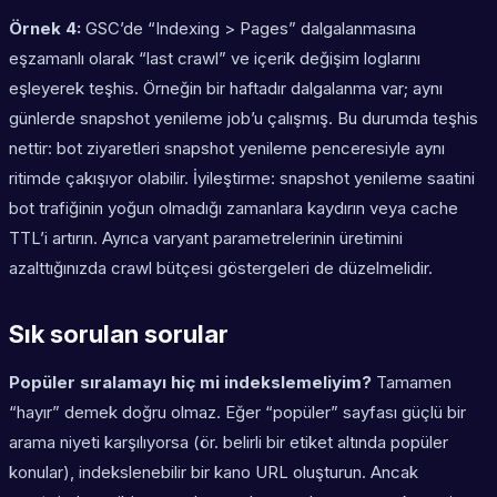
Örnek 4:
GSC’de “Indexing > Pages” dalgalanmasına
eşzamanlı olarak “last crawl” ve içerik değişim loglarını
eşleyerek teşhis. Örneğin bir haftadır dalgalanma var; aynı
günlerde snapshot yenileme job’u çalışmış. Bu durumda teşhis
nettir: bot ziyaretleri snapshot yenileme penceresiyle aynı
ritimde çakışıyor olabilir. İyileştirme: snapshot yenileme saatini
bot trafiğinin yoğun olmadığı zamanlara kaydırın veya cache
TTL’i artırın. Ayrıca varyant parametrelerinin üretimini
azalttığınızda crawl bütçesi göstergeleri de düzelmelidir.
Sık sorulan sorular
Popüler sıralamayı hiç mi indekslemeliyim?
Tamamen
“hayır” demek doğru olmaz. Eğer “popüler” sayfası güçlü bir
arama niyeti karşılıyorsa (ör. belirli bir etiket altında popüler
konular), indekslenebilir bir kano URL oluşturun. Ancak