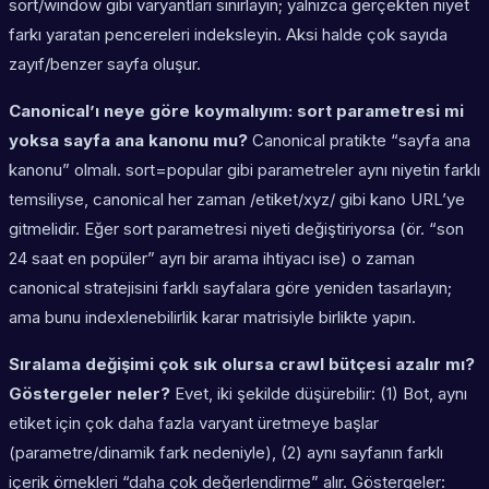
sort/window gibi varyantları sınırlayın; yalnızca gerçekten niyet
farkı yaratan pencereleri indeksleyin. Aksi halde çok sayıda
zayıf/benzer sayfa oluşur.
Canonical’ı neye göre koymalıyım: sort parametresi mi
yoksa sayfa ana kanonu mu?
Canonical pratikte “sayfa ana
kanonu” olmalı. sort=popular gibi parametreler aynı niyetin farklı
temsiliyse, canonical her zaman /etiket/xyz/ gibi kano URL’ye
gitmelidir. Eğer sort parametresi niyeti değiştiriyorsa (ör. “son
24 saat en popüler” ayrı bir arama ihtiyacı ise) o zaman
canonical stratejisini farklı sayfalara göre yeniden tasarlayın;
ama bunu indexlenebilirlik karar matrisiyle birlikte yapın.
Sıralama değişimi çok sık olursa crawl bütçesi azalır mı?
Göstergeler neler?
Evet, iki şekilde düşürebilir: (1) Bot, aynı
etiket için çok daha fazla varyant üretmeye başlar
(parametre/dinamik fark nedeniyle), (2) aynı sayfanın farklı
içerik örnekleri “daha çok değerlendirme” alır. Göstergeler: