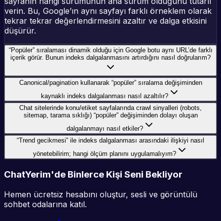
sayfanın hangi sürümünün ana sürüm olduğunu tutarlı
verin. Bu, Google’ın aynı sayfayı farklı örneklem olarak
tekrar tekrar değerlendirmesini azaltır ve dalga etkisini
düşürür.
“Popüler” sıralaması dinamik olduğu için Google botu aynı URL’de farklı
içerik görür. Bunun indeks dalgalanmasını artırdığını nasıl doğrularım?
Canonical/pagination kullanarak “popüler” sıralama değişiminden
kaynaklı indeks dalgalanması nasıl azaltılır?
Chat sitelerinde konu/etiket sayfalarında crawl sinyalleri (robots,
sitemap, tarama sıklığı) “popüler” değişiminden dolayı oluşan
dalgalanmayı nasıl etkiler?
“Trend gecikmesi” ile indeks dalgalanması arasındaki ilişkiyi nasıl
yönetebilirim; hangi ölçüm planını uygulamalıyım?
ChatYerim'de Binlerce Kişi Seni Bekliyor
Hemen ücretsiz hesabını oluştur, sesli ve görüntülü
sohbet odalarına katıl.