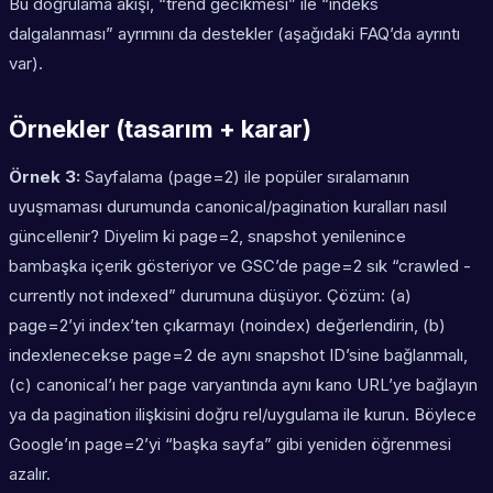
Bu doğrulama akışı, “trend gecikmesi” ile “indeks
dalgalanması” ayrımını da destekler (aşağıdaki FAQ’da ayrıntı
var).
Örnekler (tasarım + karar)
Örnek 3:
Sayfalama (page=2) ile popüler sıralamanın
uyuşmaması durumunda canonical/pagination kuralları nasıl
güncellenir? Diyelim ki page=2, snapshot yenilenince
bambaşka içerik gösteriyor ve GSC’de page=2 sık “crawled -
currently not indexed” durumuna düşüyor. Çözüm: (a)
page=2’yi index’ten çıkarmayı (noindex) değerlendirin, (b)
indexlenecekse page=2 de aynı snapshot ID’sine bağlanmalı,
(c) canonical’ı her page varyantında aynı kano URL’ye bağlayın
ya da pagination ilişkisini doğru rel/uygulama ile kurun. Böylece
Google’ın page=2’yi “başka sayfa” gibi yeniden öğrenmesi
azalır.