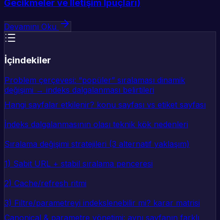
Gecikmeler ve İletişim İpuçları)
Devamını Oku
İçindekiler
Problem çerçevesi: “popüler” sıralaması dinamik
değişimi → indeks dalgalanması belirtileri
Hangi sayfalar etkilenir? konu sayfası vs etiket sayfası
İndeks dalgalanmasının olası teknik kök nedenleri
Sıralama değişimi stratejileri (3 alternatif yaklaşım)
1) Sabit URL + stabil sıralama penceresi
2) Cache/refresh ritmi
3) Filtre/parametreyi indekslenebilir mi? karar matrisi
Canonical & parametre yönetimi: aynı sayfanın farklı