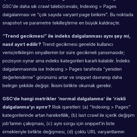
GSC’de daha sık crawl talebi/cevabı, Indexing > Pages
dalgalanması ve “çok sayıda varyant page birikimi”. Bu noktada
snapshot ve parametre tekilleştirme en büyük kaldıraçtır.
“Trend gecikmesi” ile indeks dalgalanması aynı şey mi,
nasıl ayırt edilir?
Trend gecikmesi genelde kullanıcı
verisi/etkileşim sinyallerinin bir süre gecikmeli yansımasıdır;
pozisyon oynar ama indeks kategorileri kararlı kalabilir. İndeks
dalgalanmasında ise Indexing > Pages tarafında “yeniden
değerlendirme” görünümü artar ve snippet davranışı daha
belirgin şekilde değişir. İkisini birlikte okumak gerekir.
GSC’de hangi metrikler ‘normal dalgalanma’ ile ‘riskli
dalgalanma’yı ayırır?
Risk işaretleri: (a) “Indexing > Pages”
kategorilerinde artan hareketlilik, (b) last crawl ile içerik değişim
job’larının çakışması, (c) aynı sorgu için snippet’in liste
örnekleriyle birlikte değişmesi, (d) çoklu URL varyantlarının