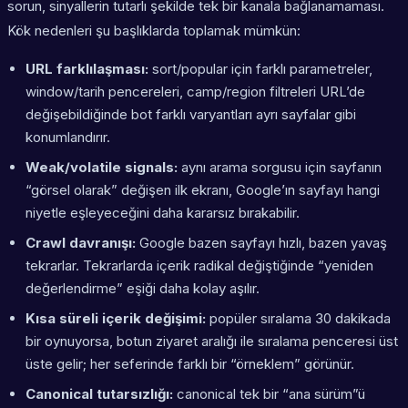
sorun, sinyallerin tutarlı şekilde tek bir kanala bağlanamaması.
Kök nedenleri şu başlıklarda toplamak mümkün:
URL farklılaşması:
sort/popular için farklı parametreler,
window/tarih pencereleri, camp/region filtreleri URL’de
değişebildiğinde bot farklı varyantları ayrı sayfalar gibi
konumlandırır.
Weak/volatile signals:
aynı arama sorgusu için sayfanın
“görsel olarak” değişen ilk ekranı, Google’ın sayfayı hangi
niyetle eşleyeceğini daha kararsız bırakabilir.
Crawl davranışı:
Google bazen sayfayı hızlı, bazen yavaş
tekrarlar. Tekrarlarda içerik radikal değiştiğinde “yeniden
değerlendirme” eşiği daha kolay aşılır.
Kısa süreli içerik değişimi:
popüler sıralama 30 dakikada
bir oynuyorsa, botun ziyaret aralığı ile sıralama penceresi üst
üste gelir; her seferinde farklı bir “örneklem” görünür.
Canonical tutarsızlığı:
canonical tek bir “ana sürüm”ü