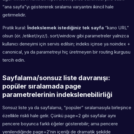
“ana sayfa”yı göstererek sıralama varyantını ikincil hale
getirmelidir.
Pratik kural:
İndekslemek istediğiniz tek sayfa
“kano URL”
olsun (ör. /etiket/xyz/). sort/window gibi parametreler yalnızca
kullanıcı deneyimi için servis edilsin; indeks içinse ya noindex +
canonical, ya da parametreyi hiç üretmeyen bir routing kurgusu
tercih edin.
Sayfalama/sonsuz liste davranışı:
popüler sıralamada page
parametrelerinin indekslenebilirliği
Sonsuz liste ya da sayfalama, “popüler” sıralamasıyla birleşince
özellikle riskli hale gelir. Çünkü page=2 gibi sayfalar aynı
pencere boyunca farklı öğeler gösterebilir; ama pencere
yenilendiğinde page=2’nin içeriği de dramatik şekilde