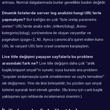
artması. Normal dalgalanmada bunlar genellikle baskın değildir.
Dinamik listelerde server log analizini hangi URL’lerle
yapmalıyım?
Bot trafiğini en çok “liste üretip parametre
üreten” URL’lerde analiz edin: /etiket/{slug}, /konu-
kategorisi/{slug}, sort/window ile oluşan varyantlar ve
pagination (page=2..N). Ayrıca canonical’a işaret edilen kano
URL ile varyant URL’lerin crawl oranlarını karşılaştırın.
Live title değişimi yaşayan sayfalarla bu problem
arasındaki fark ne?
Live title değişimi daha çok “anlık
başlık/snippet sinyali”ni oynatır; oysa burada ana problem
“popüler sıralamasıyla içerik örnekleminin ve sayfa temsilinin”
sık değişmesi. Yine de ikisi birleşebilir; bu yüzden ayrı sinyal
türlerini ayırarak test etmek gerekir. (Bu konu için canlı başlık
yaklaşımını ayrı rehberde incelemenizi öneririm.)