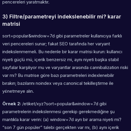
pencereleri yaratmaktır.
3) Filtre/parametreyi indekslenebilir mi? karar
matrisi
sort=popular&window=7d gibi parametreler kullanıcıya farklı
veri pencereleri sunar; fakat SEO tarafında her varyant
indekslenmemeli. Bu nedenle bir karar matrisi kurun: kullanıcı
niyeti güçlü mü, içerik benzersiz mi, aynı niyeti başka stabil
sayfalar karşılıyor mu ve varyantlar arasında cannibalization riski
var mı? Bu matrise göre bazı parametreleri indexlenebilir
bırakın; bazılarını noindex veya canonical tekilleştirme ile
yönetmeye alın.
Örnek 2:
/etiket/xyz?sort=popular&window=7d gibi
parametrelerin indekslenmesi gerekip gerekmediğine şu
mantıkla karar verin: (a) window=7d ayrı bir arama niyeti mi?
“son 7 gün popüler” talebi gerçekten var mı, (b) aynı içerik