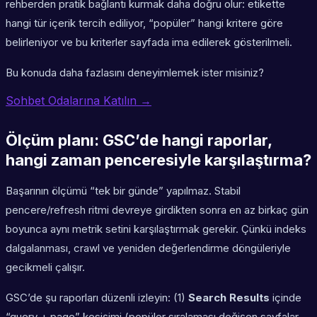
rehberden pratik bağlantı kurmak daha doğru olur: etikette
hangi tür içerik tercih ediliyor, “popüler” hangi kritere göre
belirleniyor ve bu kriterler sayfada ima edilerek gösterilmeli.
Bu konuda daha fazlasını deneyimlemek ister misiniz?
Sohbet Odalarına Katılın →
Ölçüm planı: GSC’de hangi raporlar,
hangi zaman penceresiyle karşılaştırma?
Başarının ölçümü “tek bir günde” yapılmaz. Stabil
pencere/refresh ritmi devreye girdikten sonra en az birkaç gün
boyunca aynı metrik setini karşılaştırmak gerekir. Çünkü indeks
dalgalanması, crawl ve yeniden değerlendirme döngüleriyle
gecikmeli çalışır.
GSC’de şu raporları düzenli izleyin: (1)
Search Results
içinde
“query + page” kesişimi (popüler sıralaması değişen sayfalar