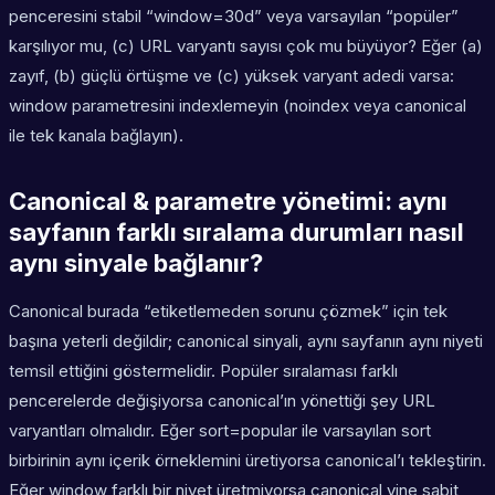
penceresini stabil “window=30d” veya varsayılan “popüler”
karşılıyor mu, (c) URL varyantı sayısı çok mu büyüyor? Eğer (a)
zayıf, (b) güçlü örtüşme ve (c) yüksek varyant adedi varsa:
window parametresini indexlemeyin (noindex veya canonical
ile tek kanala bağlayın).
Canonical & parametre yönetimi: aynı
sayfanın farklı sıralama durumları nasıl
aynı sinyale bağlanır?
Canonical burada “etiketlemeden sorunu çözmek” için tek
başına yeterli değildir; canonical sinyali, aynı sayfanın aynı niyeti
temsil ettiğini göstermelidir. Popüler sıralaması farklı
pencerelerde değişiyorsa canonical’ın yönettiği şey URL
varyantları olmalıdır. Eğer sort=popular ile varsayılan sort
birbirinin aynı içerik örneklemini üretiyorsa canonical’ı tekleştirin.
Eğer window farklı bir niyet üretmiyorsa canonical yine sabit