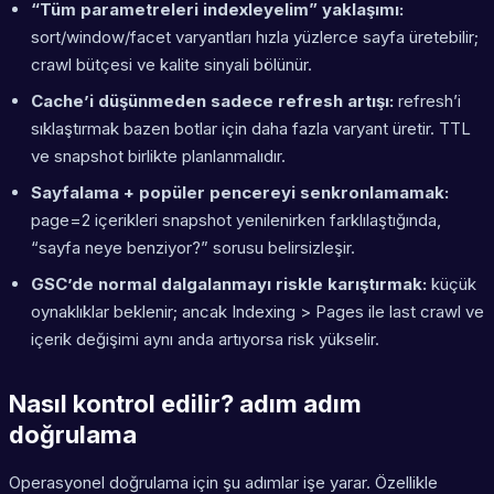
“Tüm parametreleri indexleyelim” yaklaşımı:
sort/window/facet varyantları hızla yüzlerce sayfa üretebilir;
crawl bütçesi ve kalite sinyali bölünür.
Cache’i düşünmeden sadece refresh artışı:
refresh’i
sıklaştırmak bazen botlar için daha fazla varyant üretir. TTL
ve snapshot birlikte planlanmalıdır.
Sayfalama + popüler pencereyi senkronlamamak:
page=2 içerikleri snapshot yenilenirken farklılaştığında,
“sayfa neye benziyor?” sorusu belirsizleşir.
GSC’de normal dalgalanmayı riskle karıştırmak:
küçük
oynaklıklar beklenir; ancak Indexing > Pages ile last crawl ve
içerik değişimi aynı anda artıyorsa risk yükselir.
Nasıl kontrol edilir? adım adım
doğrulama
Operasyonel doğrulama için şu adımlar işe yarar. Özellikle