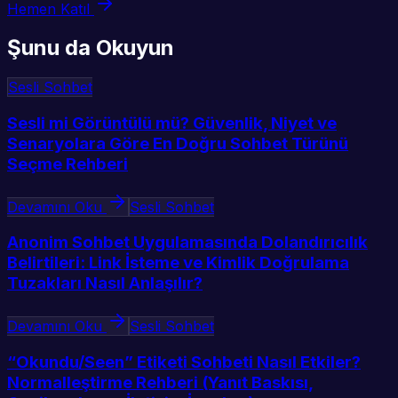
Hemen Katıl
Şunu da Okuyun
Sesli Sohbet
Sesli mi Görüntülü mü? Güvenlik, Niyet ve
Senaryolara Göre En Doğru Sohbet Türünü
Seçme Rehberi
Devamını Oku
Sesli Sohbet
Anonim Sohbet Uygulamasında Dolandırıcılık
Belirtileri: Link İsteme ve Kimlik Doğrulama
Tuzakları Nasıl Anlaşılır?
Devamını Oku
Sesli Sohbet
“Okundu/Seen” Etiketi Sohbeti Nasıl Etkiler?
Normalleştirme Rehberi (Yanıt Baskısı,