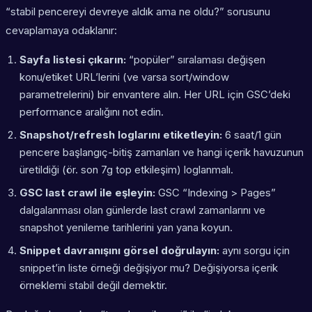
“stabil pencereyi devreye aldık ama ne oldu?” sorusunu
cevaplamaya odaklanır:
Sayfa listesi çıkarın:
“popüler” sıralaması değişen
konu/etiket URL’lerini (ve varsa sort/window
parametrelerini) bir envantere alın. Her URL için GSC’deki
performance aralığını not edin.
Snapshot/refresh loglarını etiketleyin:
6 saat/1 gün
pencere başlangıç-bitiş zamanları ve hangi içerik havuzunun
üretildiği (ör. son 7g top etkileşim) loglanmalı.
GSC last crawl ile eşleyin:
GSC “Indexing > Pages”
dalgalanması olan günlerde last crawl zamanlarını ve
snapshot yenileme tarihlerini yan yana koyun.
Snippet davranışını görsel doğrulayın:
aynı sorgu için
snippet’in liste örneği değişiyor mu? Değişiyorsa içerik
örneklemi stabil değil demektir.