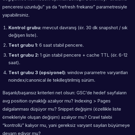
penceresi uzunluğu” ya da “refresh frekansı” parametresiyle
yapabilirsiniz.
Kontrol grubu:
mevcut davranış (ör. 30 dk snapshot / sık
değişen liste).
Test grubu 1:
6 saat stabil pencere.
Test grubu 2:
1 gün stabil pencere + cache TTL (ör. 6-12
saat).
Test grubu 3 (opsiyonel):
window parametre varyantları
noindex/canonical ile tekilleştirilmiş sürüm.
Başarılı/başarısız kriterleri net olsun: GSC’de hedef sayfaların
avg position
oynaklığı azalıyor mu? Indexing > Pages
dalgalanması düşüyor mu? Snippet değişimi (özellikle liste
örnekleriyle oluşan değişim) azalıyor mu? Crawl talebi
“kontrollü” kalıyor mu, yani gereksiz varyant sayıları büyümeye
devam ediyor mu?