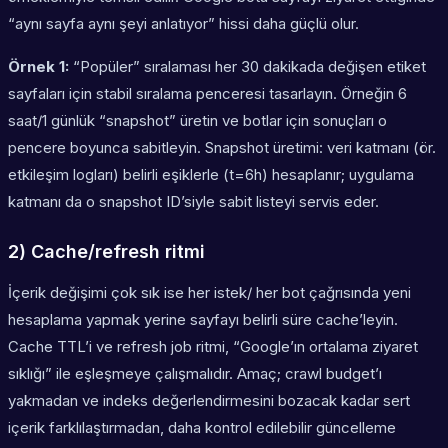
“aynı sayfa aynı şeyi anlatıyor” hissi daha güçlü olur.
Örnek 1:
“Popüler” sıralaması her 30 dakikada değişen etiket
sayfaları için
stabil sıralama penceresi
tasarlayın. Örneğin 6
saat/1 günlük “snapshot” üretin ve botlar için sonuçları o
pencere boyunca sabitleyin. Snapshot üretimi: veri katmanı (ör.
etkileşim logları) belirli eşiklerle (t=6h) hesaplanır; uygulama
katmanı da o snapshot ID’siyle sabit listeyi servis eder.
2) Cache/refresh ritmi
İçerik değişimi çok sık ise her istek/ her bot çağrısında yeni
hesaplama yapmak yerine sayfayı belirli süre cache’leyin.
Cache TTL’i ve refresh job ritmi, “Google’ın ortalama ziyaret
sıklığı” ile eşleşmeye çalışmalıdır. Amaç; crawl budget’ı
yakmadan ve indeks değerlendirmesini bozacak kadar sert
içerik farklılaştırmadan, daha kontrol edilebilir güncelleme