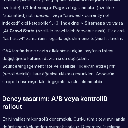
özelinde), (2)
Indexing > Pages
dalgalanmaları (özellikle
“submitted, not indexed” veya “crawled - currently not
indexed” gibi kategoriler), (3)
Indexing > Sitemaps
ve varsa
(4)
Crawl Stats
(özellikle crawl talebi/cevabı sinyali). Ek olarak
“last crawl” zamanlarını loglarla eşleştirmeniz teşhisi hızlandırır.
GA4 tarafında ise sayfa etkileşimini ölçün: sayfanın listesi
değiştiğinde kullanıcı davranışı da değişebilir.
Bounce/engagement rate ve özellikle “ilk ekran etkileşimi”
(scroll derinliği, liste öğesine tıklama) metrikleri, Google’ın
snippet davranışındaki değişimle paralel okunmalıdır.
Deney tasarımı: A/B veya kontrollü
rollout
En iyi yaklaşım kontrollü denemektir. Çünkü tüm siteyi aynı anda
değiştirince kök nedeni ayırmak zorlaşır. Denemeyi “sıralama