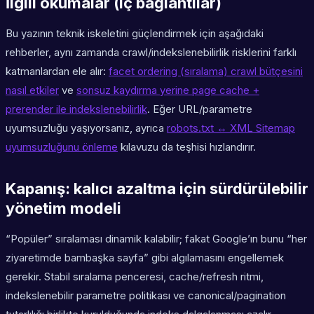
İlgili okumalar (iç bağlantılar)
Bu yazının teknik iskeletini güçlendirmek için aşağıdaki
rehberler, aynı zamanda crawl/indekslenebilirlik risklerini farklı
katmanlardan ele alır:
facet ordering (sıralama) crawl bütçesini
nasıl etkiler
ve
sonsuz kaydırma yerine page cache +
prerender ile indekslenebilirlik
. Eğer URL/parametre
uyumsuzluğu yaşıyorsanız, ayrıca
robots.txt ↔ XML Sitemap
uyumsuzluğunu önleme
kılavuzu da teşhisi hızlandırır.
Kapanış: kalıcı azaltma için sürdürülebilir
yönetim modeli
“Popüler” sıralaması dinamik kalabilir; fakat Google’ın bunu “her
ziyaretimde bambaşka sayfa” gibi algılamasını engellemek
gerekir. Stabil sıralama penceresi, cache/refresh ritmi,
indekslenebilir parametre politikası ve canonical/pagination