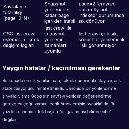
Snapshot
page=2 “crawled -
Sayfalama
yenilenene
currently not
tutarlılığı
kadar page
indexed” durumunda
(page=2..N)
içerikleri stabil
sık dönüyor
last crawl ile
GSC last crawl
snapshot
last crawl çok sık,
eşlemesi + içerik
yenileme
snapshot yenileme ile
değişim logları
zamanları
ilişki görünmüyor
uyumlu
Yaygın hatalar / kaçınılması gerekenler
Bu konuda en sık yapılan hata, teknik canonical ekleyip içerik
stabilizasyonunu ihmal etmektir. Canonical bir yönlendirme
sinyalidir; ama Google’ın sayfayı yeniden değerlendirme
gerekçesi çoğu zaman içerik örnekleminin oynaklığıdır. Bu
yüzden canonical tek başına “dalgalanmayı bitirme sihri”
değildir.