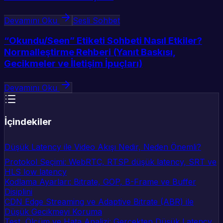
Devamını Oku
Sesli Sohbet
“Okundu/Seen” Etiketi Sohbeti Nasıl Etkiler?
Normalleştirme Rehberi (Yanıt Baskısı,
Gecikmeler ve İletişim İpuçları)
Devamını Oku
İçindekiler
Düşük Latency ile Video Akışı Nedir, Neden Önemli?
Protokol Seçimi: WebRTC, RTSP düşük latency, SRT ve
HLS low latency
Kodlama Ayarları: Bitrate, GOP, B-Frame ve Buffer
Disiplini
CDN Edge Streaming ve Adaptive Bitrate (ABR) ile
Düşük Gecikmeyi Koruma
Test, Ölçüm ve Hata Analizi: Gerçekten Düşük Latency