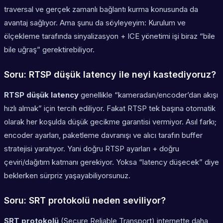
traversal ve gerçek zamanlı bağlantı kurma konusunda da
avantaj sağlıyor. Ama şunu da söyleyeyim: Kurulum ve
ölçekleme tarafında sinyalizasyon + ICE yönetimi işi biraz “bile
bile uğraş” gerektirebiliyor.
Soru: RTSP düşük latency ile neyi kastediyoruz?
RTSP düşük latency
genellikle “kameradan/encoder’dan akışı
hızlı almak” için tercih ediliyor. Fakat RTSP tek başına otomatik
olarak her koşulda düşük gecikme garantisi vermiyor. Asıl farkı;
encoder ayarları, paketleme davranışı ve alıcı tarafın buffer
stratejisi yaratıyor. Yani doğru RTSP ayarları + doğru
çeviri/dağıtım katmanı gerekiyor. Yoksa “latency düşecek” diye
beklerken sürpriz yaşayabiliyorsunuz.
Soru: SRT protokolü neden seviliyor?
SRT protokolü
(Secure Reliable Transport) internette daha