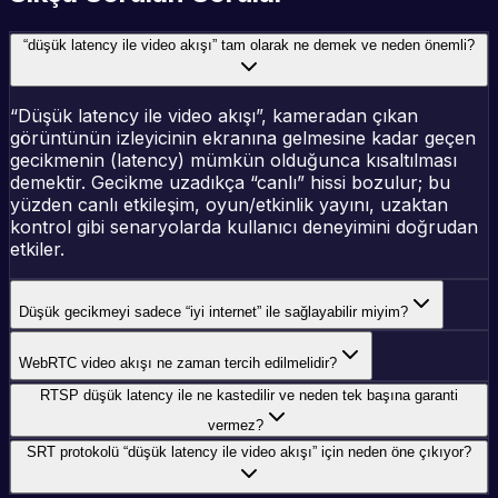
“düşük latency ile video akışı” tam olarak ne demek ve neden önemli?
“Düşük latency ile video akışı”, kameradan çıkan
görüntünün izleyicinin ekranına gelmesine kadar geçen
gecikmenin (latency) mümkün olduğunca kısaltılması
demektir. Gecikme uzadıkça “canlı” hissi bozulur; bu
yüzden canlı etkileşim, oyun/etkinlik yayını, uzaktan
kontrol gibi senaryolarda kullanıcı deneyimini doğrudan
etkiler.
Düşük gecikmeyi sadece “iyi internet” ile sağlayabilir miyim?
WebRTC video akışı ne zaman tercih edilmelidir?
RTSP düşük latency ile ne kastedilir ve neden tek başına garanti
vermez?
SRT protokolü “düşük latency ile video akışı” için neden öne çıkıyor?