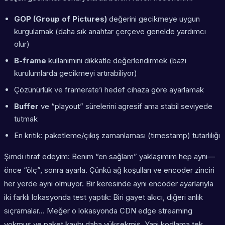
GOP (Group of Pictures)
değerini gecikmeye uygun
kurgulamak (daha sık anahtar çerçeve genelde yardımcı
olur)
B-frame
kullanımını dikkatle değerlendirmek (bazı
kurulumlarda gecikmeyi artırabiliyor)
Çözünürlük ve framerate’i hedef cihaza göre ayarlamak
Buffer
ve “playout” sürelerini agresif ama stabil seviyede
tutmak
En kritik: paketleme/çıkış zamanlaması (timestamp) tutarlılığı
Şimdi itiraf edeyim: Benim “en sağlam” yaklaşımım hep aynı—
önce “ölç”, sonra ayarla. Çünkü ağ koşulları ve encoder zinciri
her yerde aynı olmuyor. Bir keresinde aynı encoder ayarlarıyla
iki farklı lokasyonda test yaptık: Biri gayet akıcı, diğeri anlık
sıçramalar… Meğer o lokasyonda CDN edge streaming
yokmuş ve paket kaybı daha yüksekmiş. Yani kodlama tek