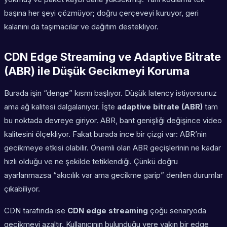
başına her şeyi çözmüyor; doğru çerçeveyi kuruyor, geri
kalanını da taşımacılar ve dağıtım destekliyor.
CDN Edge Streaming ve Adaptive Bitrate
(ABR) ile Düşük Gecikmeyi Koruma
Burada işin “denge” kısmı başlıyor. Düşük latency istiyorsunuz
ama ağ kalitesi dalgalanıyor. İşte
adaptive bitrate (ABR)
tam
bu noktada devreye giriyor. ABR, bant genişliği değişince video
kalitesini ölçekliyor. Fakat burada ince bir çizgi var: ABR’nin
gecikmeye etkisi olabilir. Önemli olan ABR geçişlerinin ne kadar
hızlı olduğu ve ne şekilde tetiklendiği. Çünkü doğru
ayarlanmazsa “akıcılık var ama gecikme garip” denilen durumlar
çıkabiliyor.
CDN tarafında ise
CDN edge streaming
çoğu senaryoda
gecikmeyi azaltır. Kullanıcının bulunduğu yere yakın bir edge