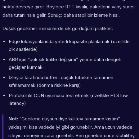
nokta devreye girer. Böylece RTT kısalır, paketlerin varış süresi
daha tutarlı hale gelir. Sonuç: daha stabil bir izleme hissi.
Düşük gecikmeli mimarilerde sık gördüğüm pratikler:
Edge lokasyonlarında yeterli kapasite planlamak (özellikle
pik saatlerde)
ABR için “çok sık kalite değişimi” yerine daha dengeli
geçişler kurmak
İzleyici tarafında buffer’ı düşük tutarken tamamen
sıfırlamamak (donma riskine karşı)
Protokol ile CDN uyumunu test etmek (özellikle HLS low
latency)
Not:
“Gecikme düşsün diye kaliteyi tamamen kıstım”
yaklaşımı kısa vadede iyi gibi görünebilir. Ama uzun vadede
izleyici deneyimi zarar görebilir. Ben genelde önce stabiliteyi