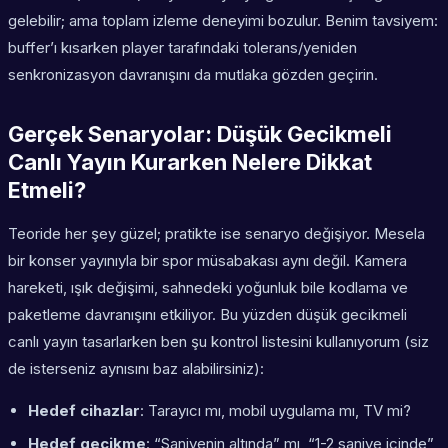
gelebilir; ama toplam izleme deneyimi bozulur. Benim tavsiyem:
buffer’ı kısarken player tarafındaki tolerans/yeniden
senkronizasyon davranışını da mutlaka gözden geçirin.
Gerçek Senaryolar: Düşük Gecikmeli
Canlı Yayın Kurarken Nelere Dikkat
Etmeli?
Teoride her şey güzel; pratikte ise senaryo değişiyor. Mesela
bir konser yayınıyla bir spor müsabakası aynı değil. Kamera
hareketi, ışık değişimi, sahnedeki yoğunluk bile kodlama ve
paketleme davranışını etkiliyor. Bu yüzden düşük gecikmeli
canlı yayın tasarlarken ben şu kontrol listesini kullanıyorum (siz
de isterseniz aynısını baz alabilirsiniz):
Hedef cihazlar
: Tarayıcı mı, mobil uygulama mı, TV mi?
Hedef gecikme
: “Saniyenin altında” mı, “1-2 saniye içinde”