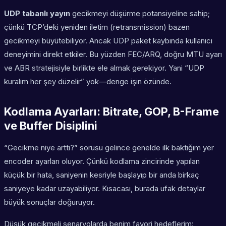
UDP tabanlı yayın
gecikmeyi düşürme potansiyeline sahip;
çünkü TCP’deki yeniden iletim (retransmission) bazen
gecikmeyi büyütebiliyor. Ancak UDP paket kaybında kullanıcı
deneyimini direkt etkiler. Bu yüzden FEC/ARQ, doğru MTU ayarı
ve ABR stratejisiyle birlikte ele almak gerekiyor. Yani “UDP
kuralım her şey düzelir” yok—denge işin özünde.
Kodlama Ayarları: Bitrate, GOP, B-Frame
ve Buffer Disiplini
“Gecikme niye arttı?” sorusu gelince genelde ilk baktığım yer
encoder ayarları oluyor. Çünkü kodlama zincirinde yapılan
küçük bir hata, saniyenin kesriyle başlayıp bir anda birkaç
saniyeye kadar uzayabiliyor. Kısacası, burada ufak detaylar
büyük sonuçlar doğuruyor.
Düşük gecikmeli senaryolarda benim favori hedeflerim: