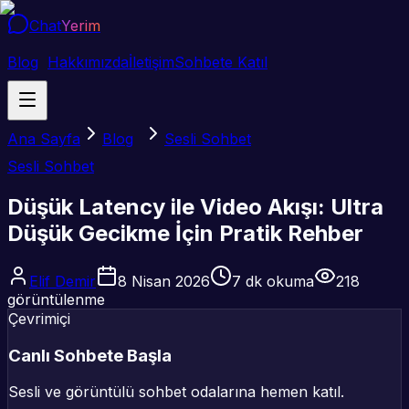
Chat
Yerim
Blog
Hakkımızda
İletişim
Sohbete Katıl
Ana Sayfa
Blog
Sesli Sohbet
Sesli Sohbet
Düşük Latency ile Video Akışı: Ultra
Düşük Gecikme İçin Pratik Rehber
Elif Demir
8 Nisan 2026
7
dk okuma
218
görüntülenme
Çevrimiçi
Canlı Sohbete Başla
Sesli ve görüntülü sohbet odalarına hemen katıl.