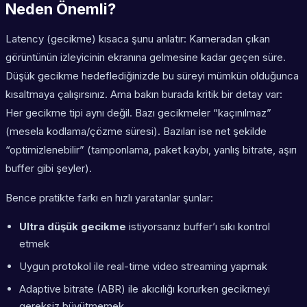
Neden Önemli?
Latency (gecikme) kısaca şunu anlatır: Kameradan çıkan
görüntünün izleyicinin ekranına gelmesine kadar geçen süre.
Düşük gecikme hedeflediğinizde bu süreyi mümkün olduğunca
kısaltmaya çalışırsınız. Ama bakın burada kritik bir detay var:
Her gecikme tipi aynı değil. Bazı gecikmeler “kaçınılmaz”
(mesela kodlama/çözme süresi). Bazıları ise net şekilde
“optimizlenebilir” (tamponlama, paket kaybı, yanlış bitrate, aşırı
buffer gibi şeyler).
Bence pratikte farkı en hızlı yaratanlar şunlar:
Ultra düşük gecikme
istiyorsanız buffer’ı sıkı kontrol
etmek
Uygun protokol ile
real-time video streaming
yapmak
Adaptive bitrate (ABR) ile akıcılığı korurken gecikmeyi
gereksiz büyütmemek