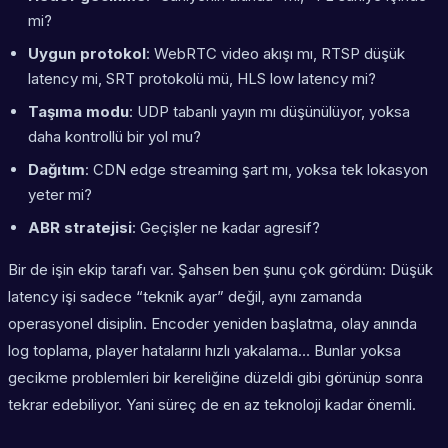
mi?
Uygun protokol
: WebRTC video akışı mı, RTSP düşük
latency mi, SRT protokolü mü, HLS low latency mi?
Taşıma modu
: UDP tabanlı yayın mı düşünülüyor, yoksa
daha kontrollü bir yol mu?
Dağıtım
: CDN edge streaming şart mı, yoksa tek lokasyon
yeter mi?
ABR stratejisi
: Geçişler ne kadar agresif?
Bir de işin ekip tarafı var. Şahsen ben şunu çok gördüm: Düşük
latency işi sadece “teknik ayar” değil, aynı zamanda
operasyonel disiplin. Encoder yeniden başlatma, olay anında
log toplama, player hatalarını hızlı yakalama… Bunlar yoksa
gecikme problemleri bir kereliğine düzeldi gibi görünüp sonra
tekrar edebiliyor. Yani süreç de en az teknoloji kadar önemli.