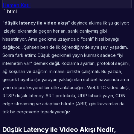
Hemen Katıl
```html
“
düşük latency ile video akışı
” deyince aklıma ilk şu geliyor:
İzleyici ekranında geçen her an, sanki canlıymış gibi
hissettiriyor. Ama gecikme uzayınca o “canlı” hissi bayağı
dağılıyor… Şahsen ben de ilk öğrendiğimde aynı şeyi yaşadım.
Sonra fark ettim: Düşük gecikmeli yayın kurmak sadece “iyi
internetim var” demek değil. Kodlama ayarları, protokol seçimi,
ağ koşulları ve dağıtım mimarisi birlikte çalışmalı. Bu yazıda,
gerçek hayatta işe yarayan yaklaşımları sohbet havasında ama
yine de profesyonel bir dille anlatacağım. WebRTC video akışı,
RTSP düşük latency, SRT protokolü, UDP tabanlı yayın, CDN
edge streaming ve adaptive bitrate (ABR) gibi kavramları da
tek bir çerçevede toparlayacağız.
Düşük Latency ile Video Akışı Nedir,