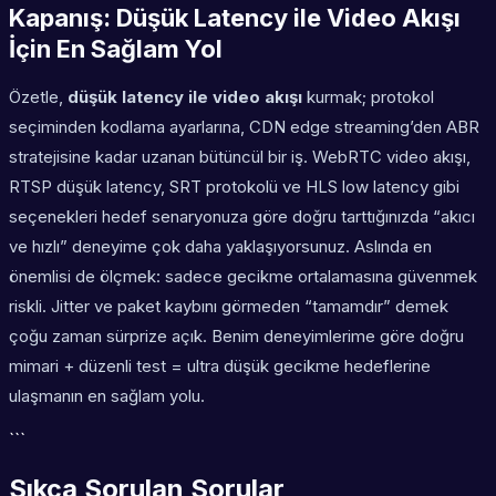
Kapanış: Düşük Latency ile Video Akışı
İçin En Sağlam Yol
Özetle,
düşük latency ile video akışı
kurmak; protokol
seçiminden kodlama ayarlarına, CDN edge streaming’den ABR
stratejisine kadar uzanan bütüncül bir iş. WebRTC video akışı,
RTSP düşük latency, SRT protokolü ve HLS low latency gibi
seçenekleri hedef senaryonuza göre doğru tarttığınızda “akıcı
ve hızlı” deneyime çok daha yaklaşıyorsunuz. Aslında en
önemlisi de ölçmek: sadece gecikme ortalamasına güvenmek
riskli. Jitter ve paket kaybını görmeden “tamamdır” demek
çoğu zaman sürprize açık. Benim deneyimlerime göre doğru
mimari + düzenli test = ultra düşük gecikme hedeflerine
ulaşmanın en sağlam yolu.
```
Sıkça Sorulan Sorular