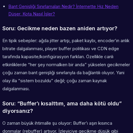
Bant Genişliği Sınırlamaları Nedir? İnternette Hız Neden
Düşer, Kota Nasıl İşler?
Soru: Gecikme neden bazen aniden artıyor?
En tipik sebepler: ağda jitter artışı, paket kaybı, encoder’ın anlık
bitrate dalgalanması, player buffer politikası ve CDN edge
tarafında kapasite/konfigürasyon farkları. Özellikle canlı
etkinliklerde “her şey normalken bir anda” yükselen gecikmeler
çoğu zaman bant genişliği sınırlarıyla da bağlantılı oluyor. Yani
olay illa “sistem bozuldu” değil; çoğu zaman kaynak
dalgalanması.
Soru: “Buffer’ı kısalttım, ama daha kötü oldu”
diyorsanız?
O zaman büyük ihtimalle şu oluyor: Buffer’ı aşırı kısınca
donmalar (rebuffer) artıyor. İzleyiciye gecikme düşük gibi