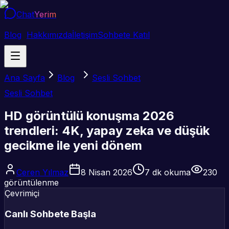
Chat
Yerim
Blog
Hakkımızda
İletişim
Sohbete Katıl
Ana Sayfa
Blog
Sesli Sohbet
Sesli Sohbet
HD görüntülü konuşma 2026
trendleri: 4K, yapay zeka ve düşük
gecikme ile yeni dönem
Ceren Yılmaz
8 Nisan 2026
7
dk okuma
230
görüntülenme
Çevrimiçi
Canlı Sohbete Başla