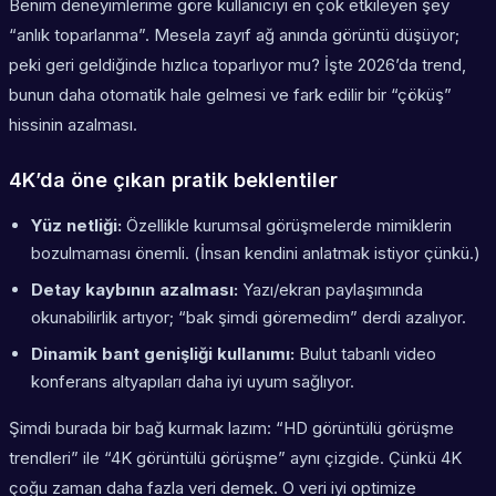
Benim deneyimlerime göre kullanıcıyı en çok etkileyen şey
“anlık toparlanma”. Mesela zayıf ağ anında görüntü düşüyor;
peki geri geldiğinde hızlıca toparlıyor mu? İşte 2026’da trend,
bunun daha otomatik hale gelmesi ve fark edilir bir “çöküş”
hissinin azalması.
4K’da öne çıkan pratik beklentiler
Yüz netliği:
Özellikle kurumsal görüşmelerde mimiklerin
bozulmaması önemli. (İnsan kendini anlatmak istiyor çünkü.)
Detay kaybının azalması:
Yazı/ekran paylaşımında
okunabilirlik artıyor; “bak şimdi göremedim” derdi azalıyor.
Dinamik bant genişliği kullanımı:
Bulut tabanlı video
konferans altyapıları daha iyi uyum sağlıyor.
Şimdi burada bir bağ kurmak lazım: “HD görüntülü görüşme
trendleri” ile “4K görüntülü görüşme” aynı çizgide. Çünkü 4K
çoğu zaman daha fazla veri demek. O veri iyi optimize