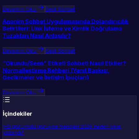
Devamını Oku
Sesli Sohbet
Anonim Sohbet Uygulamasında Dolandırıcılık
Belirtileri: Link İsteme ve Kimlik Doğrulama
Tuzakları Nasıl Anlaşılır?
Devamını Oku
Sesli Sohbet
“Okundu/Seen” Etiketi Sohbeti Nasıl Etkiler?
Normalleştirme Rehberi (Yanıt Baskısı,
Gecikmeler ve İletişim İpuçları)
Devamını Oku
İçindekiler
HD görüntülü görüşme trendleri 2026 neden ivme
kazandı?