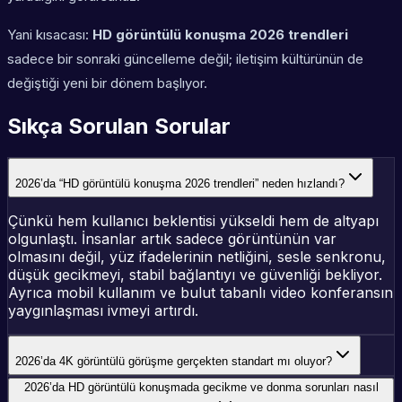
Yani kısacası:
HD görüntülü konuşma 2026 trendleri
sadece bir sonraki güncelleme değil; iletişim kültürünün de
değiştiği yeni bir dönem başlıyor.
Sıkça Sorulan Sorular
2026’da “HD görüntülü konuşma 2026 trendleri” neden hızlandı?
Çünkü hem kullanıcı beklentisi yükseldi hem de altyapı
olgunlaştı. İnsanlar artık sadece görüntünün var
olmasını değil, yüz ifadelerinin netliğini, sesle senkronu,
düşük gecikmeyi, stabil bağlantıyı ve güvenliği bekliyor.
Ayrıca mobil kullanım ve bulut tabanlı video konferansın
yaygınlaşması ivmeyi artırdı.
2026’da 4K görüntülü görüşme gerçekten standart mı oluyor?
2026’da HD görüntülü konuşmada gecikme ve donma sorunları nasıl