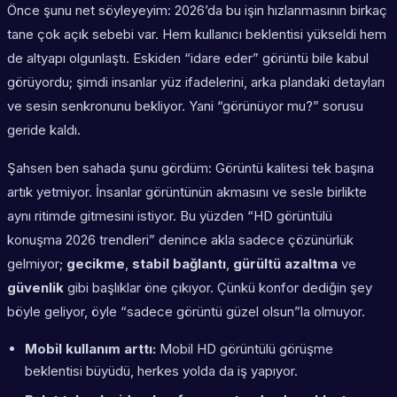
Önce şunu net söyleyeyim: 2026’da bu işin hızlanmasının birkaç
tane çok açık sebebi var. Hem kullanıcı beklentisi yükseldi hem
de altyapı olgunlaştı. Eskiden “idare eder” görüntü bile kabul
görüyordu; şimdi insanlar yüz ifadelerini, arka plandaki detayları
ve sesin senkronunu bekliyor. Yani “görünüyor mu?” sorusu
geride kaldı.
Şahsen ben sahada şunu gördüm: Görüntü kalitesi tek başına
artık yetmiyor. İnsanlar görüntünün
akmasını
ve sesle birlikte
aynı ritimde gitmesini istiyor. Bu yüzden “HD görüntülü
konuşma 2026 trendleri” denince akla sadece çözünürlük
gelmiyor;
gecikme
,
stabil bağlantı
,
gürültü azaltma
ve
güvenlik
gibi başlıklar öne çıkıyor. Çünkü konfor dediğin şey
böyle geliyor, öyle “sadece görüntü güzel olsun”la olmuyor.
Mobil kullanım arttı:
Mobil HD görüntülü görüşme
beklentisi büyüdü, herkes yolda da iş yapıyor.