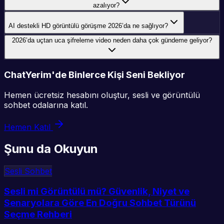
azalıyor?
AI destekli HD görüntülü görüşme 2026’da ne sağlıyor?
2026’da uçtan uca şifreleme video neden daha çok gündeme geliyor?
ChatYerim'de Binlerce Kişi Seni Bekliyor
Hemen ücretsiz hesabını oluştur, sesli ve görüntülü
sohbet odalarına katıl.
Hemen Katıl
Şunu da Okuyun
Sesli Sohbet
Sesli mi Görüntülü mü? Güvenlik, Niyet ve
Senaryolara Göre En Doğru Sohbet Türünü
Seçme Rehberi