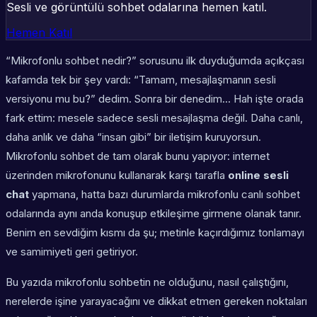
Sesli ve görüntülü sohbet odalarına hemen katıl.
Hemen Katıl
“Mikrofonlu sohbet nedir?” sorusunu ilk duyduğumda açıkçası
kafamda tek bir şey vardı: “Tamam, mesajlaşmanın sesli
versiyonu mu bu?” dedim. Sonra bir denedim… Hah işte orada
fark ettim: mesele sadece
sesli mesajlaşma
değil. Daha canlı,
daha anlık ve daha “insan gibi” bir iletişim kuruyorsun.
Mikrofonlu sohbet de tam olarak bunu yapıyor: internet
üzerinden mikrofonunu kullanarak karşı tarafla
online sesli
chat
yapmana, hatta bazı durumlarda mikrofonlu canlı sohbet
odalarında aynı anda konuşup etkileşime girmene olanak tanır.
Benim en sevdiğim kısmı da şu; metinle kaçırdığımız tonlamayı
ve samimiyeti geri getiriyor.
Bu yazıda mikrofonlu sohbetin ne olduğunu, nasıl çalıştığını,
nerelerde işine yarayacağını ve dikkat etmen gereken noktaları