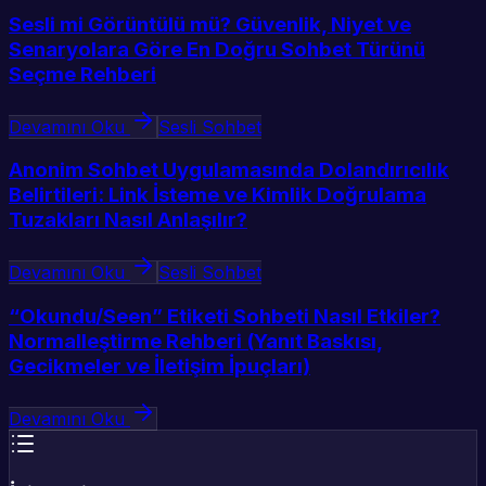
Sesli mi Görüntülü mü? Güvenlik, Niyet ve
Senaryolara Göre En Doğru Sohbet Türünü
Seçme Rehberi
Devamını Oku
Sesli Sohbet
Anonim Sohbet Uygulamasında Dolandırıcılık
Belirtileri: Link İsteme ve Kimlik Doğrulama
Tuzakları Nasıl Anlaşılır?
Devamını Oku
Sesli Sohbet
“Okundu/Seen” Etiketi Sohbeti Nasıl Etkiler?
Normalleştirme Rehberi (Yanıt Baskısı,
Gecikmeler ve İletişim İpuçları)
Devamını Oku