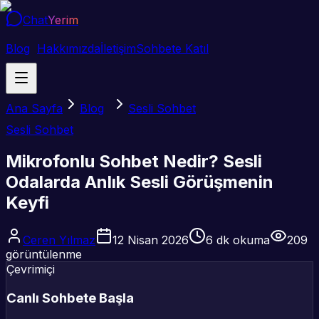
Chat
Yerim
Blog
Hakkımızda
İletişim
Sohbete Katıl
Ana Sayfa
Blog
Sesli Sohbet
Sesli Sohbet
Mikrofonlu Sohbet Nedir? Sesli
Odalarda Anlık Sesli Görüşmenin
Keyfi
Ceren Yılmaz
12 Nisan 2026
6
dk okuma
209
görüntülenme
Çevrimiçi
Canlı Sohbete Başla