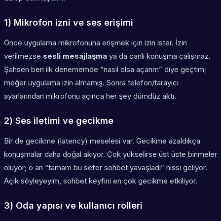
1) Mikrofon izni ve ses erişimi
Önce uygulama mikrofonuna erişmek için izin ister. İzin
verilmezse
sesli mesajlaşma
ya da canlı konuşma çalışmaz.
Şahsen ben ilk denememde “nasıl olsa açarım” diye geçtim;
meğer uygulama izin almamış. Sonra telefon/tarayıcı
ayarlarından mikrofonu açınca her şey dümdüz aktı.
2) Ses iletimi ve gecikme
Bir de
gecikme
(latency) meselesi var. Gecikme azaldıkça
konuşmalar daha doğal akıyor. Çok yükselirse üst üste binmeler
oluyor; o an “tamam bu sefer sohbet yavaşladı” hissi geliyor.
Açık söyleyeyim, sohbet keyfini en çok gecikme etkiliyor.
3) Oda yapısı ve kullanıcı rolleri