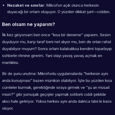
Nezaket ve sınırlar
: Mikrofon açık olunca herkesin
duyacağı bir ortam oluşuyor. O yüzden dikkat şart—cidden.
Ben olsam ne yaparım?
İlk kez giriyorsam ben önce “kısa bir deneme” yaparım. Sesim
duyuluyor mu, karşı taraf beni net alıyor mu, ben de onları rahat
duyabiliyor muyum? Sonra ortam kalabalıksa kendimi toparlayıp
sohbetin ritmine girerim. Yani olayı yavaş yavaş açmak en
mantıklısı.
Bir de şunu unutma: Mikrofonlu uygulamalarda “herkesin aynı
anda konuşması” bazen mümkün olabiliyor. İşte bu yüzden kısa
cümleler kurmak, gerektiğinde sıraya girmek ve “şu an müsait
misin?” gibi yumuşak geçişler yapmak sohbeti ciddi şekilde
akıcı hale getiriyor. Yoksa herkes aynı anda dalınca tabii ki kaos
oluyor.