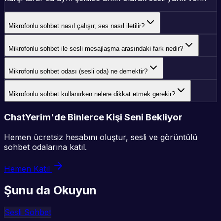
Mikrofonlu sohbet nasıl çalışır, ses nasıl iletilir?
Mikrofonlu sohbet ile sesli mesajlaşma arasındaki fark nedir?
Mikrofonlu sohbet odası (sesli oda) ne demektir?
Mikrofonlu sohbet kullanırken nelere dikkat etmek gerekir?
ChatYerim'de Binlerce Kişi Seni Bekliyor
Hemen ücretsiz hesabını oluştur, sesli ve görüntülü
sohbet odalarına katıl.
Hemen Katıl
Şunu da Okuyun
Sesli Sohbet