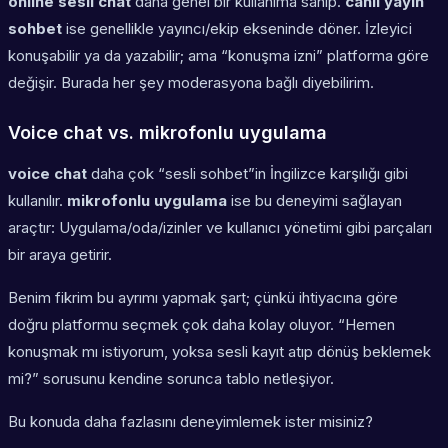
online sesli chat
daha genel bir kullanıma sahip.
canlı yayın
sohbet
ise genellikle yayıncı/ekip ekseninde döner. İzleyici
konuşabilir ya da yazabilir; ama “konuşma izni” platforma göre
değişir. Burada her şey moderasyona bağlı diyebilirim.
Voice chat vs. mikrofonlu uygulama
voice chat
daha çok “sesli sohbet”in İngilizce karşılığı gibi
kullanılır.
mikrofonlu uygulama
ise bu deneyimi sağlayan
araçtır: Uygulama/oda/izinler ve kullanıcı yönetimi gibi parçaları
bir araya getirir.
Benim fikrim bu ayrımı yapmak şart; çünkü ihtiyacına göre
doğru platformu seçmek çok daha kolay oluyor. “Hemen
konuşmak mı istiyorum, yoksa sesli kayıt atıp dönüş beklemek
mi?” sorusunu kendine sorunca tablo netleşiyor.
Bu konuda daha fazlasını deneyimlemek ister misiniz?