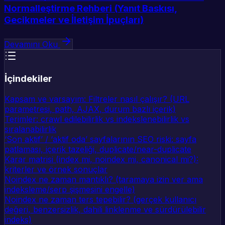
Normalleştirme Rehberi (Yanıt Baskısı,
Gecikmeler ve İletişim İpuçları)
Devamını Oku
İçindekiler
Kapsam ve varsayım: Filtreler nasıl çalışır? (URL
parametresi, path, AJAX, durum bazlı içerik)
Terimler: crawl edilebilirlik vs indekslenebilirlik vs
sıralanabilirlik
‘Son aktif’ / ‘aktif oda’ sayfalarının SEO riski: sayfa
patlaması, içerik tazeliği, duplicate/near-duplicate
Karar matrisi (index mi, noindex mi, canonical mi?):
kriterler ve örnek sonuçlar
Noindex ne zaman mantıklı? (taramaya izin ver ama
indeksleme/serp şişmesini engelle)
Noindex ne zaman ters tepebilir? (gerçek kullanıcı
değeri, benzersizlik, dahili linklenme ve sürdürülebilir
indeks)