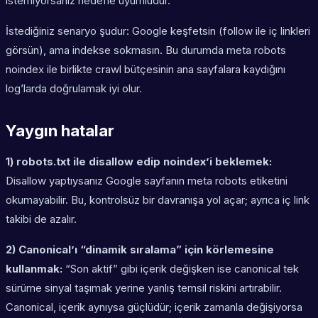
istemiyorsanız hedefle uyumludur.
İstediğiniz senaryo şudur: Google keşfetsin (follow ile iç linkleri
görsün), ama indekse sokmasın. Bu durumda meta robots
noindex ile birlikte crawl bütçesinin ana sayfalara kaydığını
log’larda doğrulamak iyi olur.
Yaygın hatalar
1) robots.txt ile disallow edip noindex’i beklemek:
Disallow yaptıysanız Google sayfanın meta robots etiketini
okumayabilir. Bu, kontrolsüz bir davranışa yol açar; ayrıca iç link
takibi de azalır.
2) Canonical’ı “dinamik sıralama” için körlemesine
kullanmak:
“Son aktif” gibi içerik değişken ise canonical tek
sürüme sinyal taşımak yerine yanlış temsil riskini artırabilir.
Canonical, içerik aynıysa güçlüdür; içerik zamanla değişiyorsa