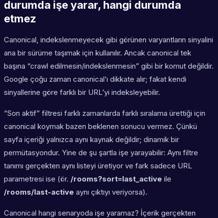
durumda işe yarar, hangi durumda
etmez
Canonical, indekslenmeyecek gibi görünen varyantların sinyalini
ana bir sürüme taşımak için kullanılır. Ancak canonical tek
başına “crawl edilmesin/indekslenmesin” gibi bir komut değildir.
Google çoğu zaman canonical’ı dikkate alır; fakat kendi
sinyallerine göre farklı bir URL’yi indeksleyebilir.
“Son aktif” filtresi farklı zamanlarda farklı sıralama ürettiği için
canonical koymak bazen beklenen sonucu vermez. Çünkü
sayfa içeriği yalnızca aynı kaynak değildir; dinamik bir
permütasyondur. Yine de şu şartla işe yarayabilir: Aynı filtre
tanımı gerçekten aynı listeyi üretiyor ve fark sadece URL
parametresi ise (ör.
/rooms?sort=last_active
ile
/rooms/last-active
aynı çıktıyı veriyorsa).
Canonical hangi senaryoda işe yaramaz? İçerik gerçekten