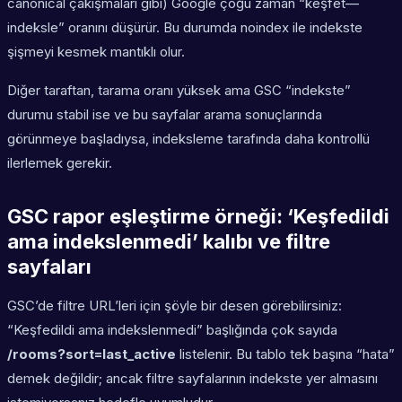
canonical çakışmaları gibi) Google çoğu zaman “keşfet—
indeksle” oranını düşürür. Bu durumda noindex ile indekste
şişmeyi kesmek mantıklı olur.
Diğer taraftan, tarama oranı yüksek ama GSC “indekste”
durumu stabil ise ve bu sayfalar arama sonuçlarında
görünmeye başladıysa, indeksleme tarafında daha kontrollü
ilerlemek gerekir.
GSC rapor eşleştirme örneği: ‘Keşfedildi
ama indekslenmedi’ kalıbı ve filtre
sayfaları
GSC’de filtre URL’leri için şöyle bir desen görebilirsiniz:
“Keşfedildi ama indekslenmedi” başlığında çok sayıda
/rooms?sort=last_active
listelenir. Bu tablo tek başına “hata”
demek değildir; ancak filtre sayfalarının indekste yer almasını