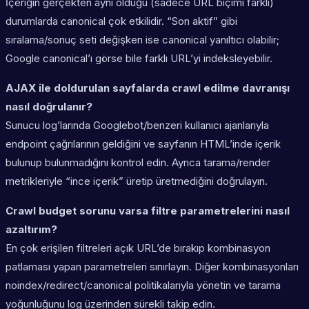
İçeriğin gerçekten aynı olduğu (sadece URL biçimi farklı)
durumlarda canonical çok etkilidir. “Son aktif” gibi
sıralama/sonuç seti değişken ise canonical yanıltıcı olabilir;
Google canonical’ı görse bile farklı URL’yi indeksleyebilir.
AJAX ile doldurulan sayfalarda crawl edilme davranışı
nasıl doğrulanır?
Sunucu log’larında Googlebot/benzeri kullanıcı ajanlarıyla
endpoint çağrılarının geldiğini ve sayfanın HTML’inde içerik
bulunup bulunmadığını kontrol edin. Ayrıca tarama/render
metrikleriyle “ince içerik” üretip üretmediğini doğrulayın.
Crawl budget sorunu varsa filtre parametrelerini nasıl
azaltırım?
En çok erişilen filtreleri açık URL’de bırakıp kombinasyon
patlaması yapan parametreleri sınırlayın. Diğer kombinasyonları
noindex/redirect/canonical politikalarıyla yönetin ve tarama
yoğunluğunu log üzerinden sürekli takip edin.