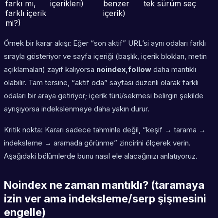
farkı mı,
içerikleri)
benzer
tek sürüm seç
farklı içerik
içerik)
mi?)
Örnek bir karar akışı: Eğer “son aktif” URL’si aynı odaları farklı
sırayla gösteriyor ve sayfa içeriği (başlık, içerik blokları, metin
açıklamaları) zayıf kalıyorsa
noindex,follow
daha mantıklı
olabilir. Tam tersine, “aktif oda” sayfası düzenli olarak farklı
odaları bir araya getiriyor; içerik türü/sekmesi belirgin şekilde
ayrışıyorsa indekslenmeye daha yakın durur.
Kritik nokta: Kararı sadece tahminle değil, “keşif → tarama →
indeksleme → aramada görünme” zincirini ölçerek verin.
Aşağıdaki bölümlerde bunu nasıl ele alacağınızı anlatıyoruz.
Noindex ne zaman mantıklı? (taramaya
izin ver ama indeksleme/serp şişmesini
engelle)