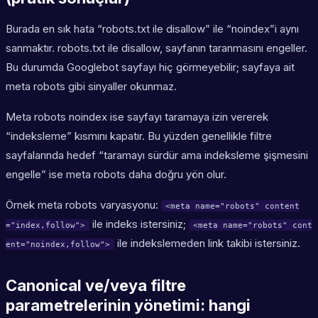
Burada en sık hata “robots.txt ile disallow” ile “noindex”i aynı
sanmaktır. robots.txt ile disallow, sayfanın taranmasını engeller.
Bu durumda Googlebot sayfayı hiç görmeyebilir; sayfaya ait
meta robots
gibi sinyaller okunmaz.
Meta robots noindex ise sayfayı taramaya izin vererek
“indeksleme” kısmını kapatır. Bu yüzden genellikle filtre
sayfalarında hedef “taramayı sürdür ama indeksleme şişmesini
engelle” ise meta robots daha doğru yön olur.
Örnek meta robots varyasyonu:
<meta name="robots" content
ile indeks istersiniz;
="index,follow">
<meta name="robots" cont
ile indekslemeden link takibi istersiniz.
ent="noindex,follow">
Canonical ve/veya filtre
parametrelerinin yönetimi: hangi