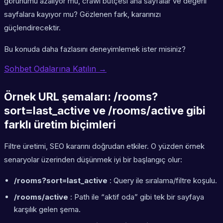
görünümü azalıyor mu, crawl bütçesi ana sayfalar ve değerli
sayfalara kayıyor mu? Gözlenen fark, kararınızı
güçlendirecektir.
Bu konuda daha fazlasını deneyimlemek ister misiniz?
Sohbet Odalarına Katılın →
Örnek URL şemaları: /rooms?
sort=last_active ve /rooms/active gibi
farklı üretim biçimleri
Filtre üretimi, SEO kararını doğrudan etkiler. O yüzden örnek
senaryolar üzerinden düşünmek iyi bir başlangıç olur:
/rooms?sort=last_active
: Query ile sıralama/filtre koşulu.
/rooms/active
: Path ile “aktif oda” gibi tek bir sayfaya
karşılık gelen şema.