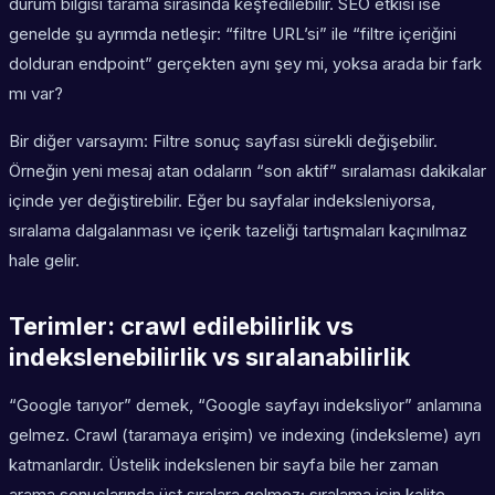
durum bilgisi tarama sırasında keşfedilebilir. SEO etkisi ise
genelde şu ayrımda netleşir: “filtre URL’si” ile “filtre içeriğini
dolduran endpoint” gerçekten aynı şey mi, yoksa arada bir fark
mı var?
Bir diğer varsayım: Filtre sonuç sayfası sürekli değişebilir.
Örneğin yeni mesaj atan odaların “son aktif” sıralaması dakikalar
içinde yer değiştirebilir. Eğer bu sayfalar indeksleniyorsa,
sıralama dalgalanması ve içerik tazeliği tartışmaları kaçınılmaz
hale gelir.
Terimler: crawl edilebilirlik vs
indekslenebilirlik vs sıralanabilirlik
“Google tarıyor” demek, “Google sayfayı indeksliyor” anlamına
gelmez. Crawl (taramaya erişim) ve indexing (indeksleme) ayrı
katmanlardır. Üstelik indekslenen bir sayfa bile her zaman
arama sonuçlarında üst sıralara gelmez; sıralama için kalite,