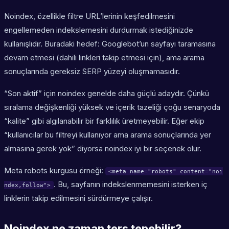
Noindex, özellikle filtre URL’lerinin keşfedilmesini
engellemeden indekslemesini durdurmak istediğinizde
kullanışlıdır. Buradaki hedef: Googlebot’un sayfayı taramasına
devam etmesi (dahili linkleri takip etmesi için), ama arama
sonuçlarında gereksiz SERP yüzeyi oluşmamasıdır.
“Son aktif” için noindex genelde daha güçlü adaydır. Çünkü
sıralama değişkenliği yüksek ve içerik tazeliği çoğu senaryoda
“kalite” gibi algılanabilir bir farklılık üretmeyebilir. Eğer ekip
“kullanıcılar bu filtreyi kullanıyor ama arama sonuçlarında yer
almasına gerek yok” diyorsa noindex iyi bir seçenek olur.
Meta robots kurgusu örneği:
<meta name="robots" content="noi
. Bu, sayfanın indekslenmemesini isterken iç
ndex,follow">
linklerin takip edilmesini sürdürmeye çalışır.
Noindex ne zaman ters tepebilir?