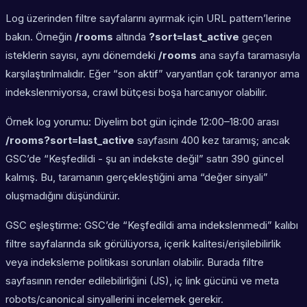
Log üzerinden filtre sayfalarını ayırmak için URL pattern’lerine
bakın. Örneğin
/rooms
altında
?sort=last_active
geçen
isteklerin sayısı, aynı dönemdeki
/rooms
ana sayfa taramasıyla
karşılaştırılmalıdır. Eğer “son aktif” varyantları çok taranıyor ama
indekslenmiyorsa, crawl bütçesi boşa harcanıyor olabilir.
Örnek log yorumu: Diyelim bot gün içinde 12:00–18:00 arası
/rooms?sort=last_active
sayfasını 400 kez taramış; ancak
GSC’de “Keşfedildi - şu an indekste değil” satırı 390 güncel
kalmış. Bu, taramanın gerçekleştiğini ama “değer sinyali”
oluşmadığını düşündürür.
GSC eşleştirme: GSC’de “Keşfedildi ama indekslenmedi” kalıbı
filtre sayfalarında sık görülüyorsa, içerik kalitesi/erişilebilirlik
veya indeksleme politikası sorunları olabilir. Burada filtre
sayfasının render edilebilirliğini (JS), iç link gücünü ve meta
robots/canonical sinyallerini incelemek gerekir.