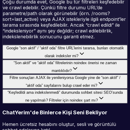
Çoğu durumda evet, Google bu tür filtreleri keşfedebilir
ve crawl edebilir. Çünkü filtre durumu URL’de
parametre/path olarak görünebilir (örn. /rooms?
sort=last_active) veya AJAX istekleriyle ilgili endpoint’ler
tarama sırasında keşfedilebilir. Ancak “crawl edildi” ile
“indeksleniyor” aynı şey değildir; crawl edilebilirlik,
indekslenebilirlik sonucunu garanti etmez.
Google “son aktif” / “aktif oda” filtre URL’lerini tararsa, bunları otomatik
olarak indeksler mi?
“Son aktif” ve “aktif oda” filtrelerinin noindex önerisi ne zaman
mantıklıdır?
Filtre sonuçları AJAX ile yenileniyorsa Google yine de “son aktif” /
“aktif oda” sayfalarını bulup crawl eder mi?
“Keşfedildi ama indekslenmedi” durumunda sohbet sitesi SEO’sunda
ne yapılmalı? Filtreler için noindex şart mı?
ChatYerim'de Binlerce Kişi Seni Bekliyor
Hemen ücretsiz hesabını oluştur, sesli ve görüntülü
sohbet odalarına katıl.