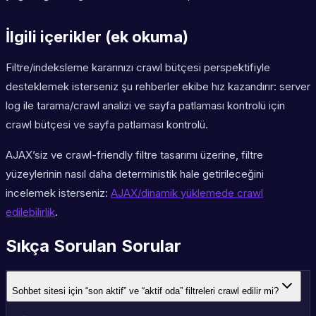
İlgili içerikler (ek okuma)
Filtre/indeksleme kararınızı crawl bütçesi perspektifiyle
desteklemek isterseniz şu rehberler ekibe hız kazandırır: server
log ile tarama/crawl analizi ve sayfa patlaması kontrolü için
crawl bütçesi ve sayfa patlaması kontrolü.
AJAX’siz ve crawl-friendly filtre tasarımı üzerine, filtre
yüzeylerinin nasıl daha deterministik hale getirileceğini
incelemek isterseniz:
AJAX/dinamik yüklemede crawl
edilebilirlik
.
Sıkça Sorulan Sorular
Sohbet sitesi için “son aktif” ve “aktif oda” filtreleri crawl edilir mi?