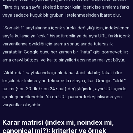
Filtre dışında sayfa iskeleti benzer kalır; içerik ise sıralama farkı
veya sadece küçük bir grubun listelenmesinden ibaret olur.
“Son aktif” sayfalarında içerik sürekli değiştiği için, indekslenen
sayfa kullanıcıya “eski” hissettirebilir ya da aynı URL farklı içerik
varyantlarına evrildiği için arama sonuçlarında tutarsızlık
yaratabilir. Google bunu her zaman bir “hata” gibi görmeyebilir;
ama crawl bütçesi ve kalite sinyalleri açısından maliyet büyür.
“Aktif oda” sayfalarında içerik daha stabil olabilir; fakat filtre
koşulu dar kalırsa yine tekrar riski ortaya çıkar. Örneğin “aktif”
tanımı (son 30 dk / son 24 saat) değiştiğinde, aynı URL içinde
içerik güncellenebilir. Ya da URL parametreleştiriliyorsa yeni
varyantlar oluşabilir.
Karar matrisi (index mi, noindex mi,
canonical mi?): kriterler ve örnek