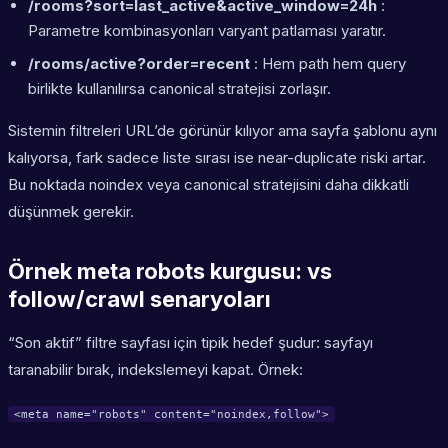
/rooms?sort=last_active&active_window=24h
:
Parametre kombinasyonları varyant patlaması yaratır.
/rooms/active?order=recent
: Hem path hem query
birlikte kullanılırsa canonical stratejisi zorlaşır.
Sistemin filtreleri URL’de görünür kılıyor ama sayfa şablonu aynı
kalıyorsa, fark sadece liste sırası ise near-duplicate riski artar.
Bu noktada noindex veya canonical stratejisini daha dikkatli
düşünmek gerekir.
Örnek meta robots kurgusu:
vs
follow/crawl senaryoları
“Son aktif” filtre sayfası için tipik hedef şudur: sayfayı
taranabilir bırak, indekslemeyi kapat. Örnek:
<meta name="robots" content="noindex,follow">