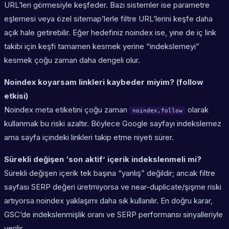
URL’leri görmesiyle keşfeder. Bazı sistemler ise parametre
eşlemesi veya özel sitemap’lerle filtre URL’lerini keşfe daha
açık hale getirebilir. Eğer hedefiniz noindex ise, yine de iç link
takibi için
keşfi
tamamen kesmek yerine “indekslemeyi”
kesmek çoğu zaman daha dengeli olur.
Noindex koyarsam linkleri kaybeder miyim? (follow
etkisi)
Noindex meta etiketini çoğu zaman
olarak
noindex,follow
kullanmak bu riski azaltır. Böylece Google sayfayı indekslemez
ama sayfa içindeki linkleri takip etme niyeti sürer.
Sürekli değişen ‘son aktif’ içerik indekslenmeli mi?
Sürekli değişen içerik tek başına “yanlış” değildir; ancak filtre
sayfası SERP değeri üretmiyorsa ve near-duplicate/şişme riski
artıyorsa noindex yaklaşımı daha sık kullanılır. En doğru karar,
GSC’de indekslenmişlik oranı ve SERP performansı sinyalleriyle
verilir.