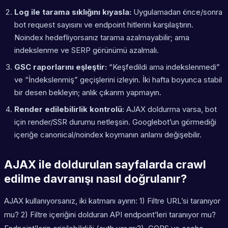
Log ile tarama sıklığını kıyasla:
Uygulamadan önce/sonra
bot request sayısını ve endpoint hitlerini karşılaştırın.
Noindex hedefliyorsanız tarama azalmayabilir; ama
indekslenme
ve SERP görünümü azalmalı.
GSC raporlarını eşleştir:
“Keşfedildi ama indekslenmedi”
ve “İndekslenmiş” geçişlerini izleyin. İki hafta boyunca stabil
bir desen bekleyin; anlık çıkarım yapmayın.
Render edilebilirlik kontrolü:
AJAX doldurma varsa, bot
için render/SSR durumu netleşsin. Googlebot’un görmediği
içeriğe canonical/noindex koymanın anlamı değişebilir.
AJAX ile doldurulan sayfalarda crawl
edilme davranışı nasıl doğrulanır?
AJAX kullanıyorsanız, iki katmanı ayırın: 1) Filtre URL’si taranıyor
mu? 2) Filtre içeriğini dolduran API endpoint’leri taranıyor mu?