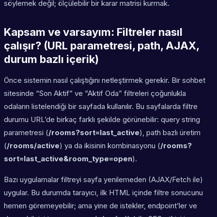
söylemek değil; ölçülebilir bir karar matrisi kurmak.
Kapsam ve varsayım: Filtreler nasıl
çalışır? (URL parametresi, path, AJAX,
durum bazlı içerik)
Önce sistemin nasıl çalıştığını netleştirmek gerekir. Bir sohbet
sitesinde “Son Aktif” ve “Aktif Oda” filtreleri çoğunlukla
odaların listelendiği bir sayfada kullanılır. Bu sayfalarda filtre
durumu URL’de birkaç farklı şekilde görünebilir: query string
parametresi (
/rooms?sort=last_active
), path bazlı üretim
(
/rooms/active
) ya da ikisinin kombinasyonu (
/rooms?
sort=last_active&room_type=open
).
Bazı uygulamalar filtreyi sayfa yenilemeden (AJAX/Fetch ile)
uygular. Bu durumda tarayıcı, ilk HTML içinde filtre sonucunu
hemen göremeyebilir; ama yine de istekler, endpoint’ler ve