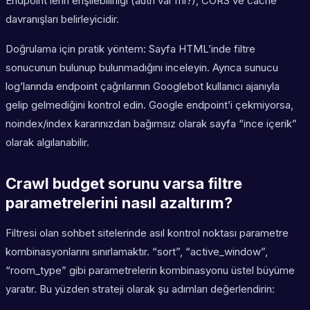
Endpoint’lerin erişilebilirliği (auth var mı?), CORS ve cache
davranışları belirleyicidir.
Doğrulama için pratik yöntem: Sayfa HTML’inde filtre
sonucunun bulunup bulunmadığını inceleyin. Ayrıca sunucu
log’larında endpoint çağrılarının Googlebot kullanıcı ajanıyla
gelip gelmediğini kontrol edin. Google endpoint’i çekmiyorsa,
noindex/index kararınızdan bağımsız olarak sayfa “ince içerik”
olarak algılanabilir.
Crawl budget sorunu varsa filtre
parametrelerini nasıl azaltırım?
Filtresi olan sohbet sitelerinde asıl kontrol noktası parametre
kombinasyonlarını sınırlamaktır. “sort”, “active_window”,
“room_type” gibi parametrelerin kombinasyonu üstel büyüme
yaratır. Bu yüzden strateji olarak şu adımları değerlendirin: