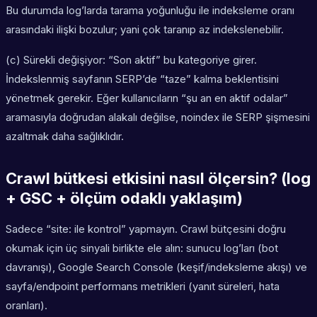
Bu durumda log’larda tarama yoğunluğu ile indeksleme oranı
arasındaki ilişki bozulur; yani çok taranıp az indekslenebilir.
(c) Sürekli değişiyor: “Son aktif” bu kategoriye girer.
İndekslenmiş sayfanın SERP’de “taze” kalma beklentisini
yönetmek gerekir. Eğer kullanıcıların “şu an en aktif odalar”
aramasıyla doğrudan alakalı değilse, noindex ile SERP şişmesini
azaltmak daha sağlıklıdır.
Crawl bütkesi etkisini nasıl ölçersin? (log
+ GSC + ölçüm odaklı yaklaşım)
Sadece “site: ile kontrol” yapmayın. Crawl bütçesini doğru
okumak için üç sinyali birlikte ele alın: sunucu log’ları (bot
davranışı), Google Search Console (keşif/indeksleme akışı) ve
sayfa/endpoint performans metrikleri (yanıt süreleri, hata
oranları).