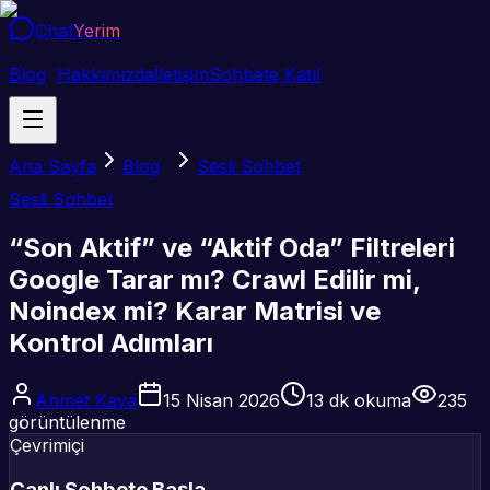
Chat
Yerim
Blog
Hakkımızda
İletişim
Sohbete Katıl
Ana Sayfa
Blog
Sesli Sohbet
Sesli Sohbet
“Son Aktif” ve “Aktif Oda” Filtreleri
Google Tarar mı? Crawl Edilir mi,
Noindex mi? Karar Matrisi ve
Kontrol Adımları
Ahmet Kaya
15 Nisan 2026
13
dk okuma
235
görüntülenme
Çevrimiçi
Canlı Sohbete Başla