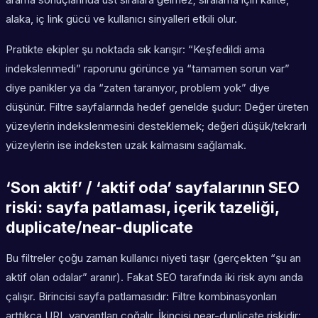
alaka, iç link gücü ve kullanıcı sinyalleri etkili olur.
Pratikte ekipler şu noktada sık karışır: “Keşfedildi ama
indekslenmedi” raporunu görünce ya “tamamen sorun var”
diye panikler ya da “zaten taranıyor, problem yok” diye
düşünür. Filtre sayfalarında hedef genelde şudur: Değer üreten
yüzeylerin indekslenmesini desteklemek; değeri düşük/tekrarlı
yüzeylerin ise indeksten uzak kalmasını sağlamak.
‘Son aktif’ / ‘aktif oda’ sayfalarının SEO
riski: sayfa patlaması, içerik tazeliği,
duplicate/near-duplicate
Bu filtreler çoğu zaman kullanıcı niyeti taşır (gerçekten “şu an
aktif olan odalar” aranır). Fakat SEO tarafında iki risk aynı anda
çalışır. Birincisi sayfa patlamasıdır: Filtre kombinasyonları
arttıkça URL varyantları çoğalır. İkincisi near-duplicate riskidir: