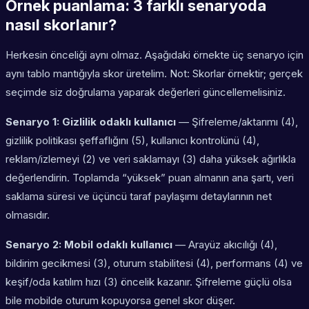
Örnek puanlama: 3 farklı senaryoda
nasıl skorlanır?
Herkesin önceliği aynı olmaz. Aşağıdaki örnekte üç senaryo için
aynı tablo mantığıyla skor üretelim. Not: Skorlar örnektir; gerçek
seçimde siz doğrulama yaparak değerleri güncellemelisiniz.
Senaryo 1: Gizlilik odaklı kullanıcı
— Şifreleme/aktarımı (4),
gizlilik politikası şeffaflığını (5), kullanıcı kontrolünü (4),
reklam/izlemeyi (2) ve veri saklamayı (3) daha yüksek ağırlıkla
değerlendirin. Toplamda “yüksek” puan almanın ana şartı, veri
saklama süresi ve üçüncü taraf paylaşımı detaylarının net
olmasıdır.
Senaryo 2: Mobil odaklı kullanıcı
— Arayüz akıcılığı (4),
bildirim gecikmesi (3), oturum stabilitesi (4), performans (4) ve
keşif/oda katılım hızı (3) öncelik kazanır. Şifreleme güçlü olsa
bile mobilde oturum kopuyorsa genel skor düşer.