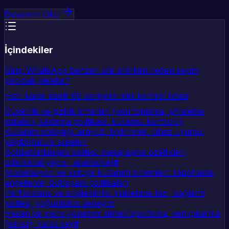
Devamını Oku
İçindekiler
Giriş: WhatsApp benzeri site ararken neden seçim
yapmak gerekir?
Hızlı karar özeti: 60 saniyelik mini kontrol listesi
Güvenlik ve gizlilik kriterleri (veri toplama, şifreleme
iddiaları, saklama politikası, kullanıcı kontrolü)
Kullanım kolaylığı: arayüz, bildirimler, cihaz uyumu,
kayıt/oturum süreleri
Sohbet/etkileşim kalitesi: mesajlaşma özellikleri,
oda/kanal yapısı, arama/keşif
Moderasyon ve kötüye kullanım önlemleri: raporlama,
engelleme, bot/spam politikaları
Performans ve erişilebilirlik: yüklenme hızı, bağlantı
kalitesi, yoğunlukta deneyim
Hesap ve içerik yönetimi: silme/raporlama, veri çıkarma
(varsa), kalıcı kayıt