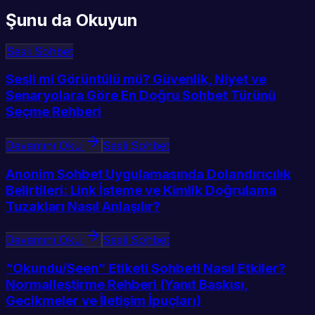
Şunu da Okuyun
Sesli Sohbet
Sesli mi Görüntülü mü? Güvenlik, Niyet ve
Senaryolara Göre En Doğru Sohbet Türünü
Seçme Rehberi
Devamını Oku
Sesli Sohbet
Anonim Sohbet Uygulamasında Dolandırıcılık
Belirtileri: Link İsteme ve Kimlik Doğrulama
Tuzakları Nasıl Anlaşılır?
Devamını Oku
Sesli Sohbet
“Okundu/Seen” Etiketi Sohbeti Nasıl Etkiler?
Normalleştirme Rehberi (Yanıt Baskısı,
Gecikmeler ve İletişim İpuçları)