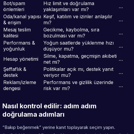
Bot/spam
Hız limit ve doğrulama
…
önlemleri
yaklaşımları var mı?
Oda/kanal yapısı
Keşif, katılım ve izinler anlaşılır
…
& erişim
mı?
Mesaj teslim
Gecikme, kaybolma, sıra
…
kalitesi
bozulması var mı?
Performans &
Yoğun saatlerde yüklenme hızı
…
yoğunluk
düşüyor mu?
Silme, kapatma, geçmişin akıbeti
Hesap yönetimi
…
net mi?
Şeffaflık &
Politikalar açık mı, destek yanıt
…
destek
veriyor mu?
Reklam/izleme
Performans ve gizlilik üzerinde
…
dengesi
risk var mı?
Nasıl kontrol edilir: adım adım
doğrulama adımları
“Bakıp beğenmek” yerine kanıt toplayarak seçim yapın.