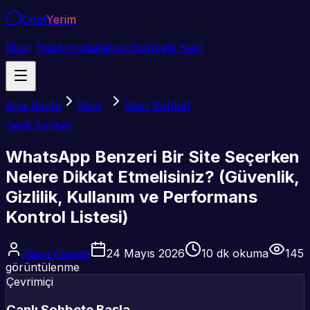
Chat
Yerim
Blog
Hakkımızda
İletişim
Sohbete Katıl
Ana Sayfa
Blog
Sesli Sohbet
Sesli Sohbet
WhatsApp Benzeri Bir Site Seçerken
Nelere Dikkat Etmelisiniz? (Güvenlik,
Gizlilik, Kullanım ve Performans
Kontrol Listesi)
Yasin Kaplan
24 Mayıs 2026
10
dk okuma
145
görüntülenme
Çevrimiçi
Canlı Sohbete Başla