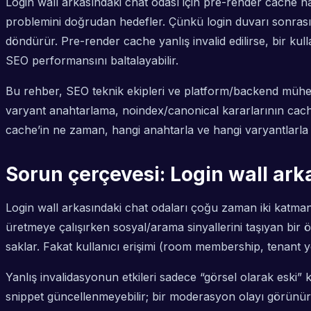
Login wall arkasındaki chat odası için pre-render cache n
problemini doğrudan hedefler. Çünkü login duvarı sonrası g
döndürür. Pre-render cache yanlış invalid edilirse, bir kul
SEO performansını baltalayabilir.
Bu rehber, SEO teknik ekipleri ve platform/backend mühendis
varyant anahtarlama, noindex/canonical kararlarının cach
cache’in ne zaman, hangi anahtarla ve hangi varyantlarla 
Sorun çerçevesi: Login wall ark
Login wall arkasındaki chat odaları çoğu zaman iki katmanlı 
üretmeye çalışırken sosyal/arama sinyallerini taşıyan bir
saklar. Fakat kullanıcı erişimi (room membership, tenant 
Yanlış invalidasyonun etkileri sadece “görsel olarak eski” 
snippet güncellenmeyebilir; bir moderasyon olayı görünürl