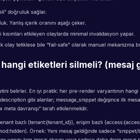
li” doğruluk sağlar.
 Yanlış içerik oranını aşağı çeker.
bi kısımları etkileyen olaylarda minimal invalidasyon yapar.
 olay tetiklese bile “fail-safe” olarak manuel mekanizma 
 hangi etiketleri silmeli? (mesaj
ni belirler. En iyi pratik: her pre-render varyantının hangi 
description gibi alanlar;
message_snippet
değişince ilk mesa
meta davranışı” tarafı etkilenmelidir.
enant bazlı (tenant:{tenant_id}), erişim bazlı (access:{access
:hidden). Örnek: Yeni mesaj geldiğinde sadece “snippet/başlı
purge yapın; tam mesaj akışını veya sadece daha derin mesaj 