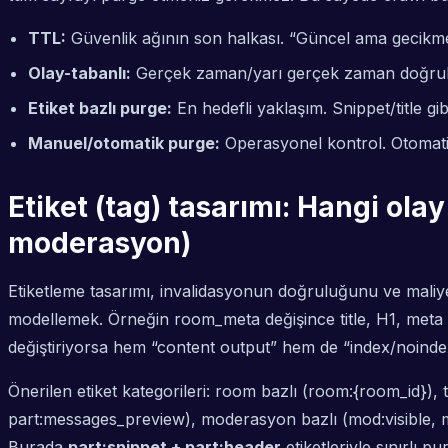
TTL:
Güvenlik ağının son halkası. “Güncel ama gecikme
Olay-tabanlı:
Gerçek zaman/yarı gerçek zaman doğruluk.
Etiket bazlı purge:
En hedefli yaklaşım. Snippet/title gi
Manuel/otomatik purge:
Operasyonel kontrol. Otomatik
Etiket (tag) tasarımı: Hangi olay
moderasyon)
Etiketleme tasarımı, invalidasyonun doğruluğunu ve maliyeti
modellemek. Örneğin
room_meta
değişince title, H1, meta 
değiştiriyorsa hem “content output” hem de “index/noindex 
Önerilen etiket kategorileri: room bazlı (room:{room_id}), t
part:messages_preview), moderasyon bazlı (mod:visible, mod
Burada
part:snippet + part:header
etiketleriyle sınırlı 