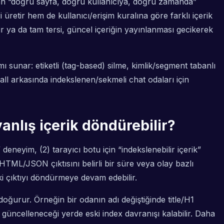
anan “doğru sayfa, doğru kullanıcıya, doğru zamanda”
retir hem de kullanıcı/erişim kuralına göre farklı içerik
lir ya da tam tersi, güncel içeriğin yayınlanması gecikerek
 sunar: etiketli (tag-based) silme, kimlik/segment tabanlı
l arkasında indekslenen/sekmeli chat odaları için
nlış içerik döndürebilir?
deneyim, (2) tarayıcı botu için “indekslenebilir içerik”
TML/JSON çıktısını belirli bir süre veya olay bazlı
ki çıktıyı döndürmeye devam edebilir.
doğurur. Örneğin bir odanın adı değiştiğinde title/H1
üncelleneceği yerde eski index davranışı kalabilir. Daha