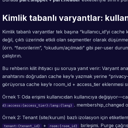
Kimlik tabanlı varyantlar: kullanı
Kimlik tabanlı varyantlar tek başına “kullanıcı_id’yi cache k
değil, çıktı üzerinde etkili olan segmentler olarak düşünmek
(örn. “favorilerim”, “okudum/açılmadı” gibi per-user durum
çalıştırın.
Bu rehberin kilit ihtiyacı şu soruya yanıt verir: Varyant a
anahtarını doğrudan cache key’e yazmak yerine “privacy-safe
görüyorsa cache key’e room_id + access_tier eklenmesi sız
Örnek 1: Oda erişimi kullanıcıdan kullanıcıya değişiyor—ca
. membership_changed old
d}:access:{access_tier}:lang:{lang}
Örnek 2: Tenant (site/kurum) bazlı izolasyon için etiketlem
+
birleşimi. Purge çağrı
tenant:{tenant_id}
room:{room_id}