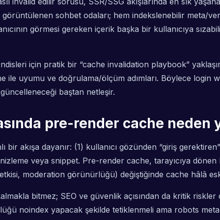
asıl invalid edilir sorusu, SSR/SSG akışlarında en sık yaş
örüntülenen sohbet odaları; hem indekslenebilir meta/veri ü
lanıcının görmesi gereken içerik başka bir kullanıcıya sızabi
leri için pratik bir “cache invalidation playbook” yaklaşımı
e ile uyumu ve doğrulama/ölçüm adımları. Böylece login wal
güncelleneceği baştan netleşir.
asında pre-render cache neden ya
bir akışa dayanır: (1) kullanıcı gözünden “giriş gerektiren” 
 önizleme veya snippet. Pre-render cache, tarayıcıya dönen H
yetkisi, moderation görünürlüğü) değiştiğinde cache hâlâ es
kalmakla bitmez; SEO ve güvenlik açısından da kritik riskler 
üğü noindex yapacak şekilde tetiklenmeli ama robots meta g