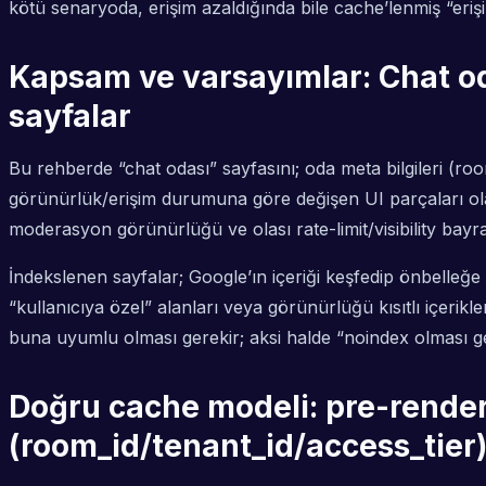
kötü senaryoda, erişim azaldığında bile cache’lenmiş “erişi
Kapsam ve varsayımlar: Chat od
sayfalar
Bu rehberde “chat odası” sayfasını; oda meta bilgileri (room
görünürlük/erişim durumuna göre değişen UI parçaları olara
moderasyon görünürlüğü ve olası rate-limit/visibility bayra
İndekslenen sayfalar; Google’ın içeriği keşfedip önbelleğe
“kullanıcıya özel” alanları veya görünürlüğü kısıtlı içeri
buna uyumlu olması gerekir; aksi halde “noindex olması ge
Doğru cache modeli: pre-render
(room_id/tenant_id/access_tier