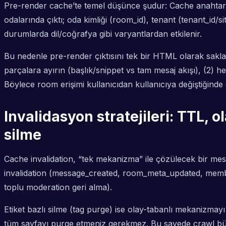
Pre-render cache’te temel düşünce şudur: Cache anahtarı (c
odalarında çıktı; oda kimliği (room_id), tenant (tenant_id/
durumlarda dil/coğrafya gibi varyantlardan etkilenir.
Bu nedenle pre-render çıktısını tek bir HTML olarak sakla
parçalara ayırın (başlık/snippet vs tam mesaj akışı), (2) h
Böylece room erişimi kullanıcıdan kullanıcıya değiştiğind
Invalidasyon stratejileri: TTL, 
silme
Cache invalidation, “tek mekanizma” ile çözülecek bir mese
invalidation (message_created, room_meta_updated, member
toplu moderation geri alma).
Etiket bazlı silme (tag purge) ise olay-tabanlı mekanizmayı 
tüm sayfayı purge etmeniz gerekmez. Bu sayede crawl büt