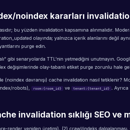
ex/noindex kararları invalidatio
çasıdır; bu yüzden invalidation kapsamına alınmalıdır. Mode
eration_updated olayında; yalnızca içerik alanlarını değil a
antlarını purge edin.
malı” gibi senaryolarda TTL’nin yetmediğini unutmayın. Goog
eğişimlerinde olay-tabanlı etiket purge zorunlu hale gelmel
oindex davranışı) cache invalidation nasıl tetiklenir? Modera
ndex/robots),
ve
. Ayrıca
room:{room_id}
tenant:{tenant_id}
he invalidation sıklığı SEO ve m
ü (pre-render yeniden üretimi), (2) crawl/indeks dalgalanması