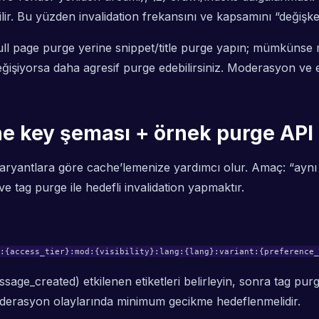
ilir. Bu yüzden invalidation frekansını ve kapsamını “değişke
ı), full page purge yerine snippet/title purge yapın; mümkün
şiyorsa daha agresif purge edebilirsiniz. Moderasyon ve eri
 key şeması + örnek purge API ç
yantlara göre cache’lemenize yardımcı olur. Amaç: “aynı UR
 tag purge ile hedefli invalidation yapmaktır.
:{access_tier}:mod:{visibility}:lang:{lang}:variant:{preference_
message_created) etkilenen etiketleri belirleyin, sonra tag p
moderasyon olaylarında minimum gecikme hedeflenmelidir.