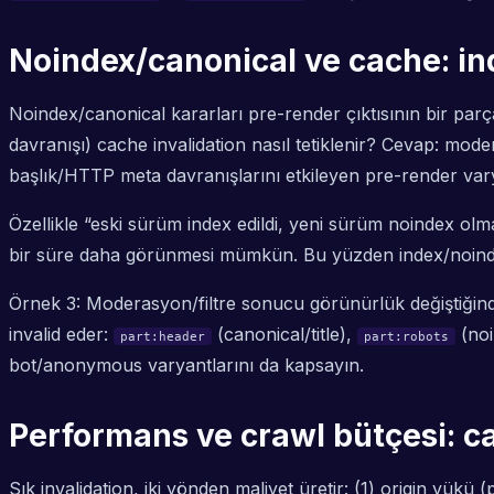
Noindex/canonical ve cache: ind
Noindex/canonical kararları pre-render çıktısının bir par
davranışı) cache invalidation nasıl tetiklenir? Cevap: mod
başlık/HTTP meta davranışlarını etkileyen pre-render vary
Özellikle “eski sürüm index edildi, yeni sürüm noindex ol
bir süre daha görünmesi mümkün. Bu yüzden index/noindex d
Örnek 3: Moderasyon/filtre sonucu görünürlük değiştiğinde (n
invalid eder:
(canonical/title),
(noi
part:header
part:robots
bot/anonymous varyantlarını da kapsayın.
Performans ve crawl bütçesi: cac
Sık invalidation, iki yönden maliyet üretir: (1) origin yük