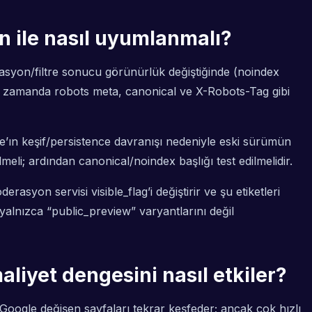
n ile nasıl uyumlanmalı?
rasyon/filtre sonucu görünürlük değiştiğinde (noindex
ynı zamanda
robots meta
,
canonical
ve
X-Robots-Tag
gibi
le’ın keşif/persistence davranışı nedeniyle eski sürümün
i; ardından canonical/noindex başlığı test edilmelidir.
syon servisi visible_flag’i değiştirir ve şu etiketleri
 yalnızca “public_preview” varyantlarını değil
aliyet dengesini nasıl etkiler?
. Google değişen sayfaları tekrar keşfeder; ancak çok hızlı