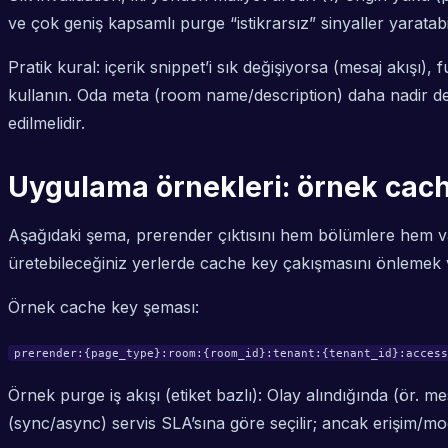
ve çok geniş kapsamlı purge “istikrarsız” sinyaller yaratab
Pratik kural: içerik snippet’i sık değişiyorsa (mesaj akış
kullanın. Oda meta (room name/description) daha nadir deği
edilmelidir.
Uygulama örnekleri: örnek cache
Aşağıdaki şema, prerender çıktısını hem bölümlere hem var
üretebileceğiniz yerlerde cache key çakışmasını önlemek ve
Örnek cache key şeması:
prerender:{page_type}:room:{room_id}:tenant:{tenant_id}:access
Örnek purge iş akışı (etiket bazlı): Olay alındığında (ör. 
(sync/async) servis SLA’sına göre seçilir; ancak erişim/