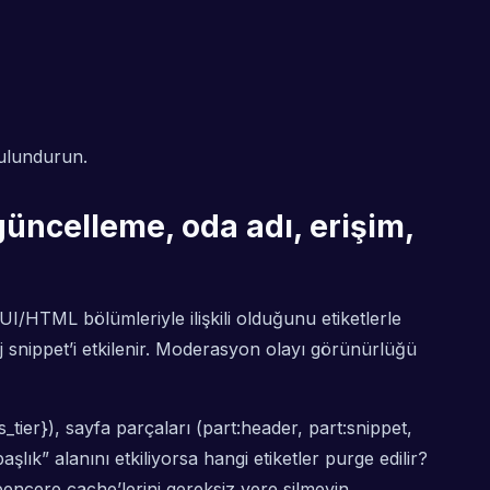
bulundurun.
 güncelleme, oda adı, erişim,
UI/HTML bölümleriyle ilişkili olduğunu etiketlerle
j snippet’i etkilenir. Moderasyon olayı görünürlüğü
_tier}), sayfa parçaları (part:header, part:snippet,
k” alanını etkiliyorsa hangi etiketler purge edilir?
pencere cache’lerini gereksiz yere silmeyin.