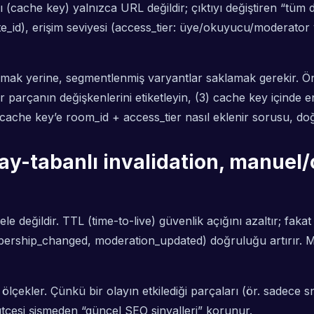
ache key) yalnızca URL değildir; çıktıyı değiştiren “tüm de
site_id), erişim seviyesi (access_tier: üye/okuyucu/moderator
mak yerine, segmentlenmiş varyantlar saklamak gerekir. Öner
er parçanın değişkenlerini etiketleyin, (3) cache key içinde
e cache key’e room_id + access_tier nasıl eklenir sorusu, 
olay-tabanlı invalidation, manuel
le değildir. TTL (time-to-live) güvenlik açığını azaltır; fa
ship_changed, moderation_updated) doğruluğu artırır. Manu
ölçekler. Çünkü bir olayın etkilediği parçaları (ör. sadece sn
çesi şişmeden “güncel SEO sinyalleri” korunur.