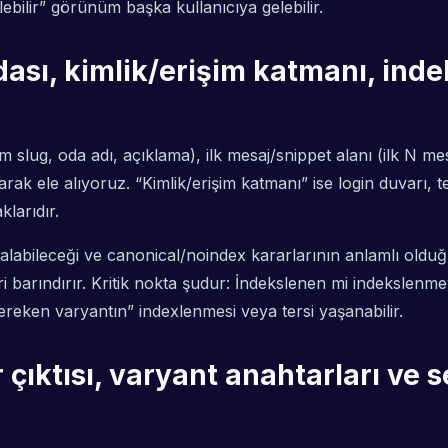
lebilir” görünüm başka kullanıcıya gelebilir.
ası, kimlik/erişim katmanı, in
 slug, oda adı, açıklama), ilk mesaj/snippet alanı (ilk N mes
k ele alıyoruz. “Kimlik/erişim katmanı” ise login duvarı, te
klarıdır.
 alabileceği ve canonical/noindex kararlarının anlamlı oldu
kleri barındırır. Kritik nokta şudur: İndekslenen mi indeksl
reken varyantın” indexlenmesi veya tersi yaşanabilir.
 çıktısı, varyant anahtarları ve
)