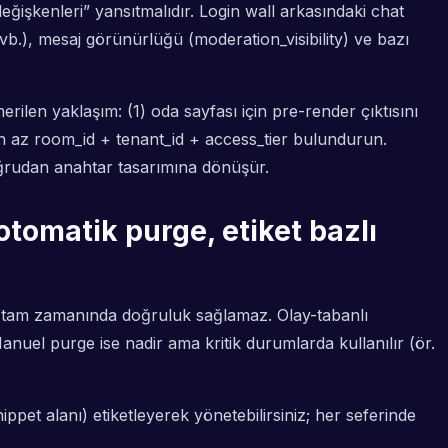
ğişkenleri” yansıtmalıdır. Login wall arkasındaki chat
 vb.), mesaj görünürlüğü (moderation_visibility) ve bazı
ilen yaklaşım: (1) oda sayfası için pre-render çıktısını
 en az room_id + tenant_id + access_tier bulundurun.
doğrudan anahtar tasarımına dönüşür.
/otomatik purge, etiket bazlı
kat tam zamanında doğruluk sağlamaz. Olay-tabanlı
el purge ise nadir ama kritik durumlarda kullanılır (ör.
ippet alanı) etiketleyerek yönetebilirsiniz; her seferinde