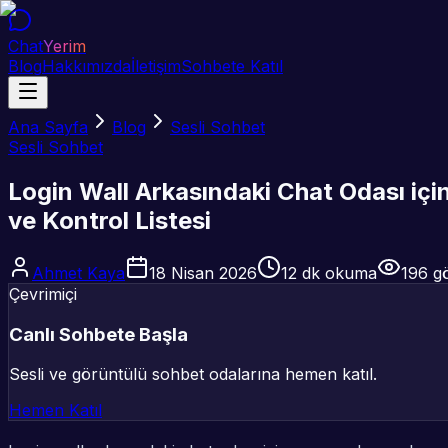
Chat
Yerim
Blog
Hakkımızda
İletişim
Sohbete Katıl
Ana Sayfa
Blog
Sesli Sohbet
Sesli Sohbet
Login Wall Arkasındaki Chat Odası için
ve Kontrol Listesi
Ahmet Kaya
18 Nisan 2026
12
dk okuma
196
gö
Çevrimiçi
Canlı Sohbete Başla
Sesli ve görüntülü sohbet odalarına hemen katıl.
Hemen Katıl