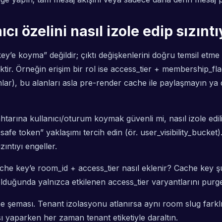
cı özelini nasıl izole edip sızınt
ey’e koyma” değildir; çıktı değişkenlerini doğru temsil etme m
tir. Örneğin erişim bir rol ise access_tier + membership_flag 
lar), bu alanları
asla pre-render cache
ile paylaşmayın ya da
nahtarına kullanıcı/oturum koymak güvenli mi, nasıl izole ed
 token” yaklaşımı tercih edin (ör. user_visibility_bucket). A
ıntıyı engeller.
che key’e room_id + access_tier nasıl eklenir? Cache key şu
uğunda yalnızca etkilenen access_tier varyantlarını purge
e şeması. Tenant izolasyonu atlanırsa aynı room slug farklı 
sı yaparken her zaman tenant etiketiyle daraltın.